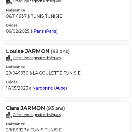
Créer une cagnotte obsèques
City break
Voyage de noces
Climat
Destinations
Voyage nature
Forum
+
PHOTO
Naissance
06/11/1937 à TUNIS TUNISIE
GUIDES D'ACHAT
Décès
09/02/2025 à
Paris
(
Paris
)
BONS PLANS
CARTE DE VOEUX
Louise JARMON
(93 ans)
Carte Bonne année
Carte Pâques
Carte de Noël
Carte Saint-Valentin
Carte d'anniversaire
DICTIONNAIRE
Créer une cagnotte obsèques
Biographies
Expressions
Dictionnaire
Citations
Proverbes
PROGRAMME TV
Naissance
29/04/1930 à LA GOULETTE TUNISIE
COPAINS D'AVANT
Décès
16/05/2023 à
Narbonne
(
Aude
)
Se connecter
Collèges
Universités
Service militaire
S'inscrire
Lycées
Primaires
Entreprises
Avis de recherche
AVIS DE DÉCÈS
FORUM
Clara JARMON
(93 ans)
Lifestyle
Sport
Television
Cinema
Bricolage
Culture
Auto
Voyage
Créer une cagnotte obsèques
Naissance
28/11/1927 à TUNIS TUNISIE