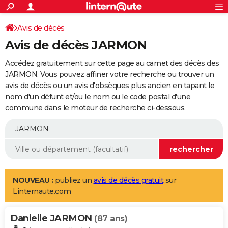
ACTUALITÉS
Connexion
S'inscrire
Avis de décès
Rechercher
Société
Education
Villes
Politique
Faits Divers
Monde
+
SPORT
Avis de décès JARMON
Football
Cyclisme
Forum
Coupe du monde 2026
Tennis
Rugby
CULTURE
Accédez gratuitement sur cette page au carnet des décès des
TNT
Cinéma
Musique
Programme TV
Streaming
Sorties cinéma
+
JARMON. Vous pouvez affiner votre recherche ou trouver un
FINANCE
avis de décès ou un avis d'obsèques plus ancien en tapant le
Impôts
Immobilier
Banque
Crédit
Retraite
Epargne
Risques naturels par ville
Assurance
AUTO
nom d'un défunt et/ou le nom ou le code postal d'une
commune dans le moteur de recherche ci-dessous.
Réserver un essai
Berlines
Forum auto
Essais
Citadines
SUV
+
HIGH-TECH
Meilleur smartphone
Ordinateurs
Guide high-tech
Mobiles
Internet
Jeux vidéo
+
BRICOLAGE
Aménagement intérieur
Cuisine
Jardinage
+
Forum
Extérieur
Salle de bains
Rangement
WEEK-END
Escapades
Expositions
Week-end nature
Guides de France
Patrimoine
Musées
+
LIFESTYLE
NOUVEAU :
publiez un
avis de décès gratuit
sur
Linternaute.com
Bien-être
Mode
+
Art de vivre
Loisirs
Modes de vie
SANTE
Danielle JARMON
Guide de la santé
Médicaments
+
Alimentation
Maladies
Sommeil
(87 ans)
VOYAGE