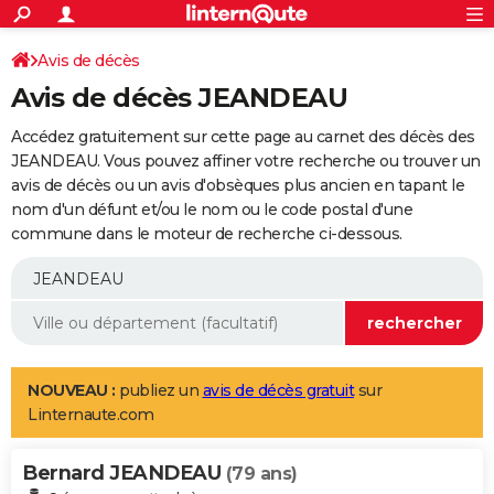
ACTUALITÉS
Connexion
S'inscrire
Avis de décès
Rechercher
Société
Education
Villes
Politique
Faits Divers
Monde
+
SPORT
Avis de décès JEANDEAU
Football
Cyclisme
Forum
Coupe du monde 2026
Tennis
Rugby
CULTURE
Accédez gratuitement sur cette page au carnet des décès des
TNT
Cinéma
Musique
Programme TV
Streaming
Sorties cinéma
+
JEANDEAU. Vous pouvez affiner votre recherche ou trouver un
FINANCE
avis de décès ou un avis d'obsèques plus ancien en tapant le
Impôts
Immobilier
Banque
Crédit
Retraite
Epargne
Risques naturels par ville
Assurance
AUTO
nom d'un défunt et/ou le nom ou le code postal d'une
commune dans le moteur de recherche ci-dessous.
Réserver un essai
Berlines
Forum auto
Essais
Citadines
SUV
+
HIGH-TECH
Meilleur smartphone
Ordinateurs
Guide high-tech
Mobiles
Internet
Jeux vidéo
+
BRICOLAGE
Aménagement intérieur
Cuisine
Jardinage
+
Forum
Extérieur
Salle de bains
Rangement
WEEK-END
Escapades
Expositions
Week-end nature
Guides de France
Patrimoine
Musées
+
LIFESTYLE
NOUVEAU :
publiez un
avis de décès gratuit
sur
Linternaute.com
Bien-être
Mode
+
Art de vivre
Loisirs
Modes de vie
SANTE
Bernard JEANDEAU
Guide de la santé
Médicaments
+
Alimentation
Maladies
Sommeil
(79 ans)
VOYAGE