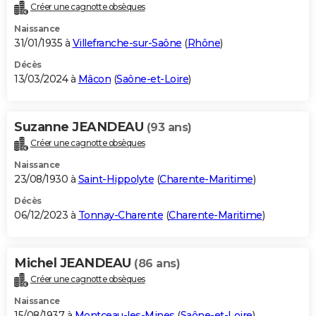
Créer une cagnotte obsèques
Naissance
31/01/1935 à
Villefranche-sur-Saône
(
Rhône
)
Décès
13/03/2024 à
Mâcon
(
Saône-et-Loire
)
Suzanne JEANDEAU
(93 ans)
Créer une cagnotte obsèques
Naissance
23/08/1930 à
Saint-Hippolyte
(
Charente-Maritime
)
Décès
06/12/2023 à
Tonnay-Charente
(
Charente-Maritime
)
Michel JEANDEAU
(86 ans)
Créer une cagnotte obsèques
Naissance
15/08/1937 à
Montceau-les-Mines
(
Saône-et-Loire
)