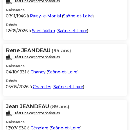
Créer une cagnotte obsèques
City break
Voyage de noces
Climat
Destinations
Voyage nature
Forum
+
PHOTO
Naissance
07/11/1946 à
Paray-le-Monial
(
Saône-et-Loire
)
GUIDES D'ACHAT
Décès
12/05/2026 à
Saint-Vallier
(
Saône-et-Loire
)
BONS PLANS
CARTE DE VOEUX
Rene JEANDEAU
(94 ans)
Carte Bonne année
Carte Pâques
Carte de Noël
Carte Saint-Valentin
Carte d'anniversaire
DICTIONNAIRE
Créer une cagnotte obsèques
Biographies
Expressions
Dictionnaire
Citations
Proverbes
PROGRAMME TV
Naissance
04/10/1931 à
Changy
(
Saône-et-Loire
)
COPAINS D'AVANT
Décès
05/05/2026 à
Charolles
(
Saône-et-Loire
)
Se connecter
Collèges
Universités
Service militaire
S'inscrire
Lycées
Primaires
Entreprises
Avis de recherche
AVIS DE DÉCÈS
FORUM
Jean JEANDEAU
(89 ans)
Lifestyle
Sport
Television
Cinema
Bricolage
Culture
Auto
Voyage
Créer une cagnotte obsèques
Naissance
17/07/1936 à
Génelard
(
Saône-et-Loire
)