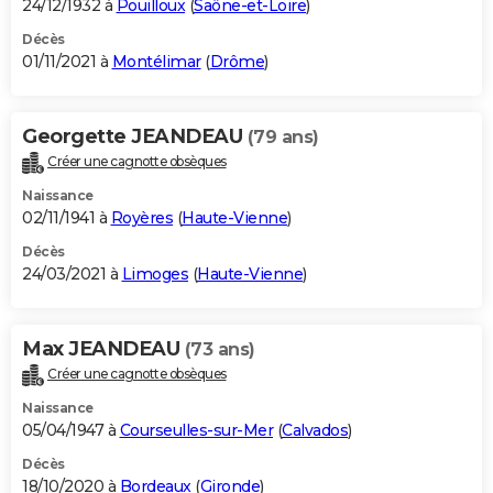
24/12/1932 à
Pouilloux
(
Saône-et-Loire
)
Décès
01/11/2021 à
Montélimar
(
Drôme
)
Georgette JEANDEAU
(79 ans)
Créer une cagnotte obsèques
Naissance
02/11/1941 à
Royères
(
Haute-Vienne
)
Décès
24/03/2021 à
Limoges
(
Haute-Vienne
)
Max JEANDEAU
(73 ans)
Créer une cagnotte obsèques
Naissance
05/04/1947 à
Courseulles-sur-Mer
(
Calvados
)
Décès
18/10/2020 à
Bordeaux
(
Gironde
)