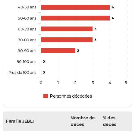
40-50 ans
4
50-60 ans
4
60-70 ans
3
70-80 ans
3
80-90 ans
2
90-100 ans
0
Plus de 100 ans
0
0
1
2
3
4
5
Personnes décédées
Nombre de
% des
Famille JEBLI
décès
décès