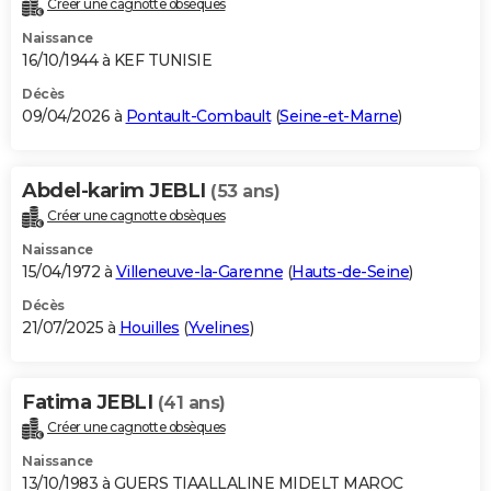
Créer une cagnotte obsèques
City break
Voyage de noces
Climat
Destinations
Voyage nature
Forum
+
PHOTO
Naissance
16/10/1944 à KEF TUNISIE
GUIDES D'ACHAT
Décès
09/04/2026 à
Pontault-Combault
(
Seine-et-Marne
)
BONS PLANS
CARTE DE VOEUX
Abdel-karim JEBLI
(53 ans)
Carte Bonne année
Carte Pâques
Carte de Noël
Carte Saint-Valentin
Carte d'anniversaire
DICTIONNAIRE
Créer une cagnotte obsèques
Biographies
Expressions
Dictionnaire
Citations
Proverbes
PROGRAMME TV
Naissance
15/04/1972 à
Villeneuve-la-Garenne
(
Hauts-de-Seine
)
COPAINS D'AVANT
Décès
21/07/2025 à
Houilles
(
Yvelines
)
Se connecter
Collèges
Universités
Service militaire
S'inscrire
Lycées
Primaires
Entreprises
Avis de recherche
AVIS DE DÉCÈS
FORUM
Fatima JEBLI
(41 ans)
Lifestyle
Sport
Television
Cinema
Bricolage
Culture
Auto
Voyage
Créer une cagnotte obsèques
Naissance
13/10/1983 à GUERS TIAALLALINE MIDELT MAROC