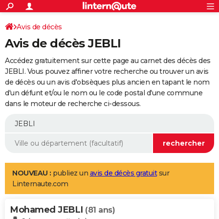
ACTUALITÉS
Connexion
S'inscrire
Avis de décès
Rechercher
Société
Education
Villes
Politique
Faits Divers
Monde
+
SPORT
Avis de décès JEBLI
Football
Cyclisme
Forum
Coupe du monde 2026
Tennis
Rugby
CULTURE
Accédez gratuitement sur cette page au carnet des décès des
TNT
Cinéma
Musique
Programme TV
Streaming
Sorties cinéma
+
JEBLI. Vous pouvez affiner votre recherche ou trouver un avis
FINANCE
de décès ou un avis d'obsèques plus ancien en tapant le nom
Impôts
Immobilier
Banque
Crédit
Retraite
Epargne
Risques naturels par ville
Assurance
AUTO
d'un défunt et/ou le nom ou le code postal d'une commune
dans le moteur de recherche ci-dessous.
Réserver un essai
Berlines
Forum auto
Essais
Citadines
SUV
+
HIGH-TECH
Meilleur smartphone
Ordinateurs
Guide high-tech
Mobiles
Internet
Jeux vidéo
+
BRICOLAGE
Aménagement intérieur
Cuisine
Jardinage
+
Forum
Extérieur
Salle de bains
Rangement
WEEK-END
Escapades
Expositions
Week-end nature
Guides de France
Patrimoine
Musées
+
LIFESTYLE
NOUVEAU :
publiez un
avis de décès gratuit
sur
Linternaute.com
Bien-être
Mode
+
Art de vivre
Loisirs
Modes de vie
SANTE
Mohamed JEBLI
Guide de la santé
Médicaments
+
Alimentation
Maladies
Sommeil
(81 ans)
VOYAGE