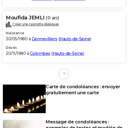
Moufida JEMLI
(0 an)
Créer une cagnotte obsèques
Naissance
30/05/1980 à
Gennevilliers
(
Hauts-de-Seine
)
Décès
20/11/1980 à
Colombes
(
Hauts-de-Seine
)
1
Carte de condoléances : envoyer
gratuitement une carte
Message de condoléances :
exemples de textes et modèle de