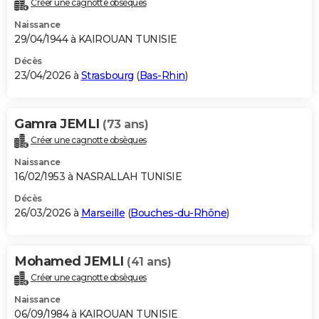
Créer une cagnotte obsèques
City break
Voyage de noces
Climat
Destinations
Voyage nature
Forum
+
PHOTO
Naissance
29/04/1944 à KAIROUAN TUNISIE
GUIDES D'ACHAT
Décès
23/04/2026 à
Strasbourg
(
Bas-Rhin
)
BONS PLANS
CARTE DE VOEUX
Gamra JEMLI
(73 ans)
Carte Bonne année
Carte Pâques
Carte de Noël
Carte Saint-Valentin
Carte d'anniversaire
DICTIONNAIRE
Créer une cagnotte obsèques
Biographies
Expressions
Dictionnaire
Citations
Proverbes
PROGRAMME TV
Naissance
16/02/1953 à NASRALLAH TUNISIE
COPAINS D'AVANT
Décès
26/03/2026 à
Marseille
(
Bouches-du-Rhône
)
Se connecter
Collèges
Universités
Service militaire
S'inscrire
Lycées
Primaires
Entreprises
Avis de recherche
AVIS DE DÉCÈS
FORUM
Mohamed JEMLI
(41 ans)
Lifestyle
Sport
Television
Cinema
Bricolage
Culture
Auto
Voyage
Créer une cagnotte obsèques
Naissance
06/09/1984 à KAIROUAN TUNISIE