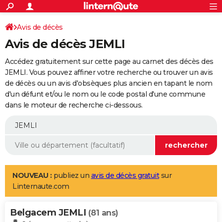
ACTUALITÉS
Connexion
S'inscrire
Avis de décès
Rechercher
Société
Education
Villes
Politique
Faits Divers
Monde
+
SPORT
Avis de décès JEMLI
Football
Cyclisme
Forum
Coupe du monde 2026
Tennis
Rugby
CULTURE
Accédez gratuitement sur cette page au carnet des décès des
TNT
Cinéma
Musique
Programme TV
Streaming
Sorties cinéma
+
JEMLI. Vous pouvez affiner votre recherche ou trouver un avis
FINANCE
de décès ou un avis d'obsèques plus ancien en tapant le nom
Impôts
Immobilier
Banque
Crédit
Retraite
Epargne
Risques naturels par ville
Assurance
AUTO
d'un défunt et/ou le nom ou le code postal d'une commune
dans le moteur de recherche ci-dessous.
Réserver un essai
Berlines
Forum auto
Essais
Citadines
SUV
+
HIGH-TECH
Meilleur smartphone
Ordinateurs
Guide high-tech
Mobiles
Internet
Jeux vidéo
+
BRICOLAGE
Aménagement intérieur
Cuisine
Jardinage
+
Forum
Extérieur
Salle de bains
Rangement
WEEK-END
Escapades
Expositions
Week-end nature
Guides de France
Patrimoine
Musées
+
LIFESTYLE
NOUVEAU :
publiez un
avis de décès gratuit
sur
Linternaute.com
Bien-être
Mode
+
Art de vivre
Loisirs
Modes de vie
SANTE
Belgacem JEMLI
Guide de la santé
Médicaments
+
Alimentation
Maladies
Sommeil
(81 ans)
VOYAGE