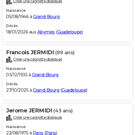
Créer une cagnotte obsèques
City break
Voyage de noces
Climat
Destinations
Voyage nature
Forum
+
PHOTO
Naissance
05/08/1946 à
Grand-Bourg
GUIDES D'ACHAT
Décès
18/01/2026 aux
Abymes
(
Guadeloupe
)
BONS PLANS
CARTE DE VOEUX
Francois JERMIDI
(89 ans)
Carte Bonne année
Carte Pâques
Carte de Noël
Carte Saint-Valentin
Carte d'anniversaire
DICTIONNAIRE
Créer une cagnotte obsèques
Biographies
Expressions
Dictionnaire
Citations
Proverbes
PROGRAMME TV
Naissance
03/12/1935 à
Grand-Bourg
COPAINS D'AVANT
Décès
27/10/2025 à
Grand-Bourg
(
Guadeloupe
)
Se connecter
Collèges
Universités
Service militaire
S'inscrire
Lycées
Primaires
Entreprises
Avis de recherche
AVIS DE DÉCÈS
FORUM
Jerome JERMIDI
(43 ans)
Lifestyle
Sport
Television
Cinema
Bricolage
Culture
Auto
Voyage
Créer une cagnotte obsèques
Naissance
22/08/1975 à
Paris
(
Paris
)