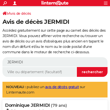
ACTUALITÉS
Connexion
S'inscrire
Avis de décès
Rechercher
Société
Education
Villes
Politique
Faits Divers
Monde
+
SPORT
Avis de décès JERMIDI
Football
Cyclisme
Forum
Coupe du monde 2026
Tennis
Rugby
CULTURE
Accédez gratuitement sur cette page au carnet des décès des
TNT
Cinéma
Musique
Programme TV
Streaming
Sorties cinéma
+
JERMIDI. Vous pouvez affiner votre recherche ou trouver un
FINANCE
avis de décès ou un avis d'obsèques plus ancien en tapant le
Impôts
Immobilier
Banque
Crédit
Retraite
Epargne
Risques naturels par ville
Assurance
AUTO
nom d'un défunt et/ou le nom ou le code postal d'une
commune dans le moteur de recherche ci-dessous.
Réserver un essai
Berlines
Forum auto
Essais
Citadines
SUV
+
HIGH-TECH
Meilleur smartphone
Ordinateurs
Guide high-tech
Mobiles
Internet
Jeux vidéo
+
BRICOLAGE
Aménagement intérieur
Cuisine
Jardinage
+
Forum
Extérieur
Salle de bains
Rangement
WEEK-END
Escapades
Expositions
Week-end nature
Guides de France
Patrimoine
Musées
+
LIFESTYLE
NOUVEAU :
publiez un
avis de décès gratuit
sur
Linternaute.com
Bien-être
Mode
+
Art de vivre
Loisirs
Modes de vie
SANTE
Dominique JERMIDI
Guide de la santé
Médicaments
+
Alimentation
Maladies
Sommeil
(79 ans)
VOYAGE