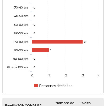
30-40 ans
0
40-50 ans
0
50-60 ans
0
60-70 ans
0
70-80 ans
3
80-90 ans
1
90-100 ans
0
Plus de 100 ans
0
0
1
2
3
4
Personnes décédées
Nombre de
% des
Famille JONCOHALSA