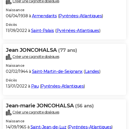
Créer une cagnotte obsèques
City break
Voyage de noces
Climat
Destinations
Voyage nature
Forum
+
PHOTO
Naissance
06/04/1938 à
Armendarits
(
Pyrénées-Atlantiques
)
GUIDES D'ACHAT
Décès
11/09/2022 à
Saint-Palais
(
Pyrénées-Atlantiques
)
BONS PLANS
CARTE DE VOEUX
Jean JONCOHALSA
(77 ans)
Carte Bonne année
Carte Pâques
Carte de Noël
Carte Saint-Valentin
Carte d'anniversaire
DICTIONNAIRE
Créer une cagnotte obsèques
Biographies
Expressions
Dictionnaire
Citations
Proverbes
PROGRAMME TV
Naissance
02/02/1944 à
Saint-Martin-de-Seignanx
(
Landes
)
COPAINS D'AVANT
Décès
13/01/2022 à
Pau
(
Pyrénées-Atlantiques
)
Se connecter
Collèges
Universités
Service militaire
S'inscrire
Lycées
Primaires
Entreprises
Avis de recherche
AVIS DE DÉCÈS
FORUM
Jean-marie JONCOHALSA
(56 ans)
Lifestyle
Sport
Television
Cinema
Bricolage
Culture
Auto
Voyage
Créer une cagnotte obsèques
Naissance
14/09/1965 à
Saint-Jean-de-Luz
(
Pyrénées-Atlantiques
)