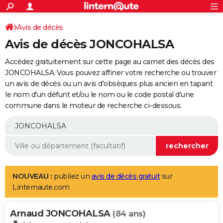
ACTUALITÉS
Connexion
S'inscrire
Avis de décès
Rechercher
Société
Education
Villes
Politique
Faits Divers
Monde
+
SPORT
Avis de décès JONCOHALSA
Football
Cyclisme
Forum
Coupe du monde 2026
Tennis
Rugby
CULTURE
Accédez gratuitement sur cette page au carnet des décès des
TNT
Cinéma
Musique
Programme TV
Streaming
Sorties cinéma
+
JONCOHALSA. Vous pouvez affiner votre recherche ou trouver
FINANCE
un avis de décès ou un avis d'obsèques plus ancien en tapant
Impôts
Immobilier
Banque
Crédit
Retraite
Epargne
Risques naturels par ville
Assurance
AUTO
le nom d'un défunt et/ou le nom ou le code postal d'une
commune dans le moteur de recherche ci-dessous.
Réserver un essai
Berlines
Forum auto
Essais
Citadines
SUV
+
HIGH-TECH
Meilleur smartphone
Ordinateurs
Guide high-tech
Mobiles
Internet
Jeux vidéo
+
BRICOLAGE
Aménagement intérieur
Cuisine
Jardinage
+
Forum
Extérieur
Salle de bains
Rangement
WEEK-END
Escapades
Expositions
Week-end nature
Guides de France
Patrimoine
Musées
+
LIFESTYLE
NOUVEAU :
publiez un
avis de décès gratuit
sur
Linternaute.com
Bien-être
Mode
+
Art de vivre
Loisirs
Modes de vie
SANTE
Arnaud JONCOHALSA
Guide de la santé
Médicaments
+
Alimentation
Maladies
Sommeil
(84 ans)
VOYAGE