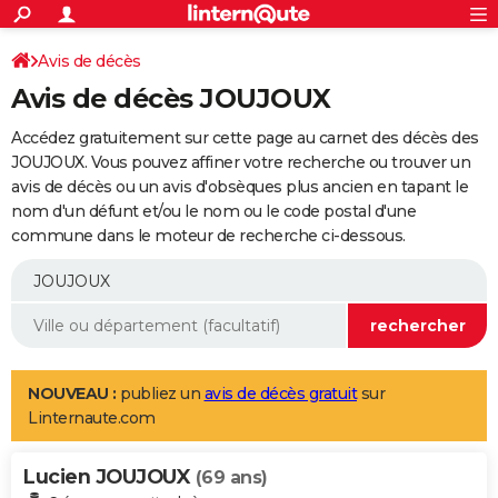
ACTUALITÉS
Connexion
S'inscrire
Avis de décès
Rechercher
Société
Education
Villes
Politique
Faits Divers
Monde
+
SPORT
Avis de décès JOUJOUX
Football
Cyclisme
Forum
Coupe du monde 2026
Tennis
Rugby
CULTURE
Accédez gratuitement sur cette page au carnet des décès des
TNT
Cinéma
Musique
Programme TV
Streaming
Sorties cinéma
+
JOUJOUX. Vous pouvez affiner votre recherche ou trouver un
FINANCE
avis de décès ou un avis d'obsèques plus ancien en tapant le
Impôts
Immobilier
Banque
Crédit
Retraite
Epargne
Risques naturels par ville
Assurance
AUTO
nom d'un défunt et/ou le nom ou le code postal d'une
commune dans le moteur de recherche ci-dessous.
Réserver un essai
Berlines
Forum auto
Essais
Citadines
SUV
+
HIGH-TECH
Meilleur smartphone
Ordinateurs
Guide high-tech
Mobiles
Internet
Jeux vidéo
+
BRICOLAGE
Aménagement intérieur
Cuisine
Jardinage
+
Forum
Extérieur
Salle de bains
Rangement
WEEK-END
Escapades
Expositions
Week-end nature
Guides de France
Patrimoine
Musées
+
LIFESTYLE
NOUVEAU :
publiez un
avis de décès gratuit
sur
Linternaute.com
Bien-être
Mode
+
Art de vivre
Loisirs
Modes de vie
SANTE
Lucien JOUJOUX
Guide de la santé
Médicaments
+
Alimentation
Maladies
Sommeil
(69 ans)
VOYAGE