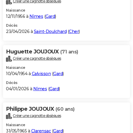
Créer une cagnotte obsèques
City break
Voyage de noces
Climat
Destinations
Voyage nature
Forum
+
PHOTO
Naissance
12/11/1956 à
Nîmes
(
Gard
)
GUIDES D'ACHAT
Décès
23/04/2026 à
Saint-Doulchard
(
Cher
)
BONS PLANS
CARTE DE VOEUX
Huguette JOUJOUX
(71 ans)
Carte Bonne année
Carte Pâques
Carte de Noël
Carte Saint-Valentin
Carte d'anniversaire
DICTIONNAIRE
Créer une cagnotte obsèques
Biographies
Expressions
Dictionnaire
Citations
Proverbes
PROGRAMME TV
Naissance
10/04/1954 à
Calvisson
(
Gard
)
COPAINS D'AVANT
Décès
04/01/2026 à
Nîmes
(
Gard
)
Se connecter
Collèges
Universités
Service militaire
S'inscrire
Lycées
Primaires
Entreprises
Avis de recherche
AVIS DE DÉCÈS
FORUM
Philippe JOUJOUX
(60 ans)
Lifestyle
Sport
Television
Cinema
Bricolage
Culture
Auto
Voyage
Créer une cagnotte obsèques
Naissance
31/05/1965 à
Clarensac
(
Gard
)