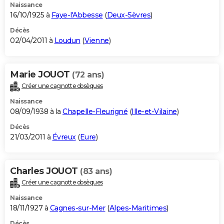
Naissance
16/10/1925 à
Faye-l'Abbesse
(
Deux-Sèvres
)
Décès
02/04/2011 à
Loudun
(
Vienne
)
Marie JOUOT
(72 ans)
Créer une cagnotte obsèques
Naissance
08/09/1938 à la
Chapelle-Fleurigné
(
Ille-et-Vilaine
)
Décès
21/03/2011 à
Évreux
(
Eure
)
Charles JOUOT
(83 ans)
Créer une cagnotte obsèques
Naissance
18/11/1927 à
Cagnes-sur-Mer
(
Alpes-Maritimes
)
Décès