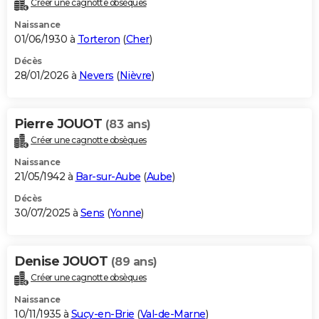
Créer une cagnotte obsèques
City break
Voyage de noces
Climat
Destinations
Voyage nature
Forum
+
PHOTO
Naissance
01/06/1930 à
Torteron
(
Cher
)
GUIDES D'ACHAT
Décès
28/01/2026 à
Nevers
(
Nièvre
)
BONS PLANS
CARTE DE VOEUX
Pierre JOUOT
(83 ans)
Carte Bonne année
Carte Pâques
Carte de Noël
Carte Saint-Valentin
Carte d'anniversaire
DICTIONNAIRE
Créer une cagnotte obsèques
Biographies
Expressions
Dictionnaire
Citations
Proverbes
PROGRAMME TV
Naissance
21/05/1942 à
Bar-sur-Aube
(
Aube
)
COPAINS D'AVANT
Décès
30/07/2025 à
Sens
(
Yonne
)
Se connecter
Collèges
Universités
Service militaire
S'inscrire
Lycées
Primaires
Entreprises
Avis de recherche
AVIS DE DÉCÈS
FORUM
Denise JOUOT
(89 ans)
Lifestyle
Sport
Television
Cinema
Bricolage
Culture
Auto
Voyage
Créer une cagnotte obsèques
Naissance
10/11/1935 à
Sucy-en-Brie
(
Val-de-Marne
)