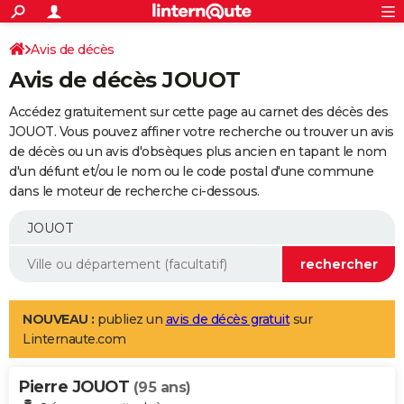
ACTUALITÉS
Connexion
S'inscrire
Avis de décès
Rechercher
Société
Education
Villes
Politique
Faits Divers
Monde
+
SPORT
Avis de décès JOUOT
Football
Cyclisme
Forum
Coupe du monde 2026
Tennis
Rugby
CULTURE
Accédez gratuitement sur cette page au carnet des décès des
TNT
Cinéma
Musique
Programme TV
Streaming
Sorties cinéma
+
JOUOT. Vous pouvez affiner votre recherche ou trouver un avis
FINANCE
de décès ou un avis d'obsèques plus ancien en tapant le nom
Impôts
Immobilier
Banque
Crédit
Retraite
Epargne
Risques naturels par ville
Assurance
AUTO
d'un défunt et/ou le nom ou le code postal d'une commune
dans le moteur de recherche ci-dessous.
Réserver un essai
Berlines
Forum auto
Essais
Citadines
SUV
+
HIGH-TECH
Meilleur smartphone
Ordinateurs
Guide high-tech
Mobiles
Internet
Jeux vidéo
+
BRICOLAGE
Aménagement intérieur
Cuisine
Jardinage
+
Forum
Extérieur
Salle de bains
Rangement
WEEK-END
Escapades
Expositions
Week-end nature
Guides de France
Patrimoine
Musées
+
LIFESTYLE
NOUVEAU :
publiez un
avis de décès gratuit
sur
Linternaute.com
Bien-être
Mode
+
Art de vivre
Loisirs
Modes de vie
SANTE
Pierre JOUOT
Guide de la santé
Médicaments
+
Alimentation
Maladies
Sommeil
(95 ans)
VOYAGE