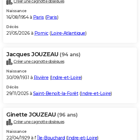
Créer une cagnotte obsèques
City break
Voyage de noces
Climat
Destinations
Voyage nature
Forum
+
PHOTO
Naissance
16/08/1954 à
Paris
(
Paris
)
GUIDES D'ACHAT
Décès
21/05/2026 à
Pornic
(
Loire-Atlantique
)
BONS PLANS
CARTE DE VOEUX
Jacques JOUZEAU
(94 ans)
Carte Bonne année
Carte Pâques
Carte de Noël
Carte Saint-Valentin
Carte d'anniversaire
DICTIONNAIRE
Créer une cagnotte obsèques
Biographies
Expressions
Dictionnaire
Citations
Proverbes
PROGRAMME TV
Naissance
30/09/1931 à
Rivière
(
Indre-et-Loire
)
COPAINS D'AVANT
Décès
29/11/2025 à
Saint-Benoît-la-Forêt
(
Indre-et-Loire
)
Se connecter
Collèges
Universités
Service militaire
S'inscrire
Lycées
Primaires
Entreprises
Avis de recherche
AVIS DE DÉCÈS
FORUM
Ginette JOUZEAU
(96 ans)
Lifestyle
Sport
Television
Cinema
Bricolage
Culture
Auto
Voyage
Créer une cagnotte obsèques
Naissance
22/04/1929 à l'
Île-Bouchard
(
Indre-et-Loire
)