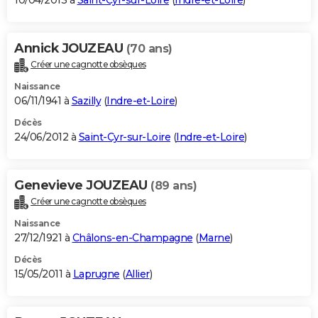
10/04/2013 à
Saint-Cyr-sur-Loire
(
Indre-et-Loire
)
Annick JOUZEAU
(70 ans)
Créer une cagnotte obsèques
Naissance
06/11/1941 à
Sazilly
(
Indre-et-Loire
)
Décès
24/06/2012 à
Saint-Cyr-sur-Loire
(
Indre-et-Loire
)
Genevieve JOUZEAU
(89 ans)
Créer une cagnotte obsèques
Naissance
27/12/1921 à
Châlons-en-Champagne
(
Marne
)
Décès
15/05/2011 à
Laprugne
(
Allier
)