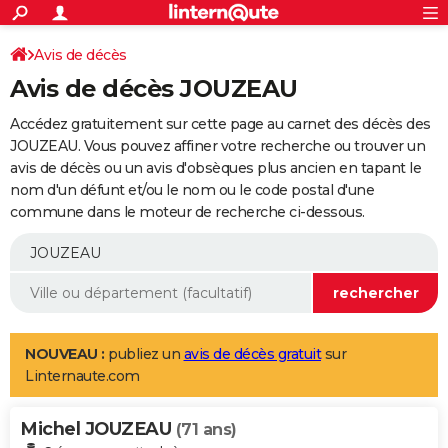
ACTUALITÉS
Connexion
S'inscrire
Avis de décès
Rechercher
Société
Education
Villes
Politique
Faits Divers
Monde
+
SPORT
Avis de décès JOUZEAU
Football
Cyclisme
Forum
Coupe du monde 2026
Tennis
Rugby
CULTURE
Accédez gratuitement sur cette page au carnet des décès des
TNT
Cinéma
Musique
Programme TV
Streaming
Sorties cinéma
+
JOUZEAU. Vous pouvez affiner votre recherche ou trouver un
FINANCE
avis de décès ou un avis d'obsèques plus ancien en tapant le
Impôts
Immobilier
Banque
Crédit
Retraite
Epargne
Risques naturels par ville
Assurance
AUTO
nom d'un défunt et/ou le nom ou le code postal d'une
commune dans le moteur de recherche ci-dessous.
Réserver un essai
Berlines
Forum auto
Essais
Citadines
SUV
+
HIGH-TECH
Meilleur smartphone
Ordinateurs
Guide high-tech
Mobiles
Internet
Jeux vidéo
+
BRICOLAGE
Aménagement intérieur
Cuisine
Jardinage
+
Forum
Extérieur
Salle de bains
Rangement
WEEK-END
Escapades
Expositions
Week-end nature
Guides de France
Patrimoine
Musées
+
LIFESTYLE
NOUVEAU :
publiez un
avis de décès gratuit
sur
Linternaute.com
Bien-être
Mode
+
Art de vivre
Loisirs
Modes de vie
SANTE
Michel JOUZEAU
Guide de la santé
Médicaments
+
Alimentation
Maladies
Sommeil
(71 ans)
VOYAGE