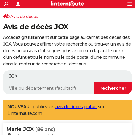
ACTUALITÉS
Connexion
S'inscrire
Avis de décès
Rechercher
Société
Education
Villes
Politique
Faits Divers
Monde
+
SPORT
Avis de décès JOX
Football
Cyclisme
Forum
Coupe du monde 2026
Tennis
Rugby
CULTURE
Accédez gratuitement sur cette page au carnet des décès des
TNT
Cinéma
Musique
Programme TV
Streaming
Sorties cinéma
+
JOX. Vous pouvez affiner votre recherche ou trouver un avis de
FINANCE
décès ou un avis d'obsèques plus ancien en tapant le nom
Impôts
Immobilier
Banque
Crédit
Retraite
Epargne
Risques naturels par ville
Assurance
AUTO
d'un défunt et/ou le nom ou le code postal d'une commune
dans le moteur de recherche ci-dessous.
Réserver un essai
Berlines
Forum auto
Essais
Citadines
SUV
+
HIGH-TECH
Meilleur smartphone
Ordinateurs
Guide high-tech
Mobiles
Internet
Jeux vidéo
+
BRICOLAGE
Aménagement intérieur
Cuisine
Jardinage
+
Forum
Extérieur
Salle de bains
Rangement
WEEK-END
Escapades
Expositions
Week-end nature
Guides de France
Patrimoine
Musées
+
LIFESTYLE
NOUVEAU :
publiez un
avis de décès gratuit
sur
Linternaute.com
Bien-être
Mode
+
Art de vivre
Loisirs
Modes de vie
SANTE
Marie JOX
Guide de la santé
Médicaments
+
Alimentation
Maladies
Sommeil
(86 ans)
VOYAGE