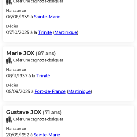
Créer une cagnotte obsèques
City break
Voyage de noces
Climat
Destinations
Voyage nature
Forum
+
PHOTO
Naissance
06/08/1939 à
Sainte-Marie
GUIDES D'ACHAT
Décès
07/10/2025 à la
Trinité
(
Martinique
)
BONS PLANS
CARTE DE VOEUX
Marie JOX
(87 ans)
Carte Bonne année
Carte Pâques
Carte de Noël
Carte Saint-Valentin
Carte d'anniversaire
DICTIONNAIRE
Créer une cagnotte obsèques
Biographies
Expressions
Dictionnaire
Citations
Proverbes
PROGRAMME TV
Naissance
08/11/1937 à la
Trinité
COPAINS D'AVANT
Décès
05/08/2025 à
Fort-de-France
(
Martinique
)
Se connecter
Collèges
Universités
Service militaire
S'inscrire
Lycées
Primaires
Entreprises
Avis de recherche
AVIS DE DÉCÈS
FORUM
Gustave JOX
(71 ans)
Lifestyle
Sport
Television
Cinema
Bricolage
Culture
Auto
Voyage
Créer une cagnotte obsèques
Naissance
20/09/1952 à
Sainte-Marie