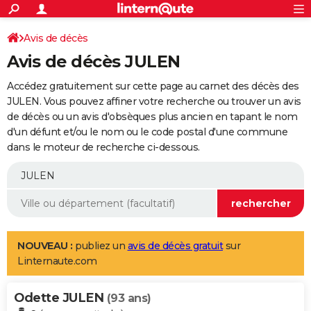
ACTUALITÉS
Connexion
S'inscrire
Avis de décès
Rechercher
Société
Education
Villes
Politique
Faits Divers
Monde
+
SPORT
Avis de décès JULEN
Football
Cyclisme
Forum
Coupe du monde 2026
Tennis
Rugby
CULTURE
Accédez gratuitement sur cette page au carnet des décès des
TNT
Cinéma
Musique
Programme TV
Streaming
Sorties cinéma
+
JULEN. Vous pouvez affiner votre recherche ou trouver un avis
FINANCE
de décès ou un avis d'obsèques plus ancien en tapant le nom
Impôts
Immobilier
Banque
Crédit
Retraite
Epargne
Risques naturels par ville
Assurance
AUTO
d'un défunt et/ou le nom ou le code postal d'une commune
dans le moteur de recherche ci-dessous.
Réserver un essai
Berlines
Forum auto
Essais
Citadines
SUV
+
HIGH-TECH
Meilleur smartphone
Ordinateurs
Guide high-tech
Mobiles
Internet
Jeux vidéo
+
BRICOLAGE
Aménagement intérieur
Cuisine
Jardinage
+
Forum
Extérieur
Salle de bains
Rangement
WEEK-END
Escapades
Expositions
Week-end nature
Guides de France
Patrimoine
Musées
+
LIFESTYLE
NOUVEAU :
publiez un
avis de décès gratuit
sur
Linternaute.com
Bien-être
Mode
+
Art de vivre
Loisirs
Modes de vie
SANTE
Odette JULEN
Guide de la santé
Médicaments
+
Alimentation
Maladies
Sommeil
(93 ans)
VOYAGE