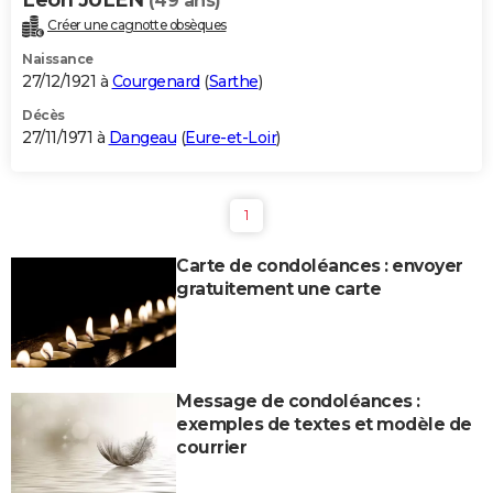
(49 ans)
Créer une cagnotte obsèques
Naissance
27/12/1921 à
Courgenard
(
Sarthe
)
Décès
27/11/1971 à
Dangeau
(
Eure-et-Loir
)
1
Carte de condoléances : envoyer
gratuitement une carte
Message de condoléances :
exemples de textes et modèle de
courrier