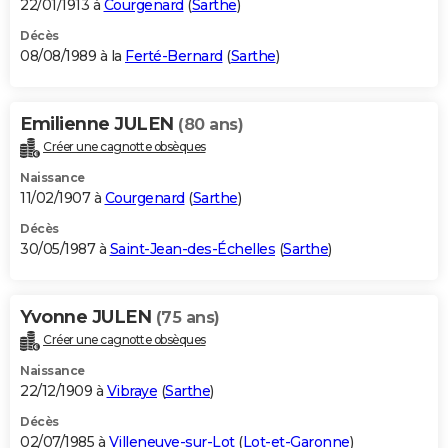
22/01/1913 à
Courgenard
(
Sarthe
)
Décès
08/08/1989 à la
Ferté-Bernard
(
Sarthe
)
Emilienne JULEN
(80 ans)
Créer une cagnotte obsèques
Naissance
11/02/1907 à
Courgenard
(
Sarthe
)
Décès
30/05/1987 à
Saint-Jean-des-Échelles
(
Sarthe
)
Yvonne JULEN
(75 ans)
Créer une cagnotte obsèques
Naissance
22/12/1909 à
Vibraye
(
Sarthe
)
Décès
02/07/1985 à
Villeneuve-sur-Lot
(
Lot-et-Garonne
)