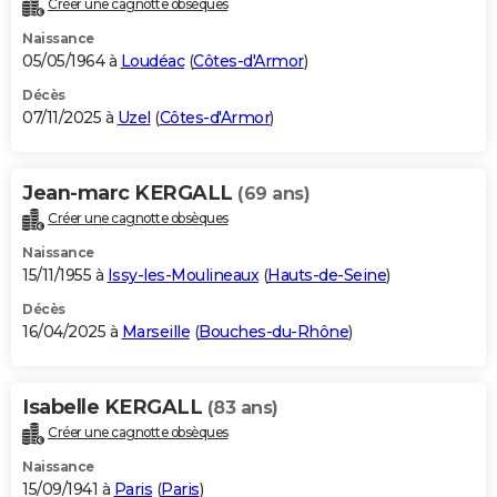
Créer une cagnotte obsèques
City break
Voyage de noces
Climat
Destinations
Voyage nature
Forum
+
PHOTO
Naissance
05/05/1964 à
Loudéac
(
Côtes-d'Armor
)
GUIDES D'ACHAT
Décès
07/11/2025 à
Uzel
(
Côtes-d'Armor
)
BONS PLANS
CARTE DE VOEUX
Jean-marc KERGALL
(69 ans)
Carte Bonne année
Carte Pâques
Carte de Noël
Carte Saint-Valentin
Carte d'anniversaire
DICTIONNAIRE
Créer une cagnotte obsèques
Biographies
Expressions
Dictionnaire
Citations
Proverbes
PROGRAMME TV
Naissance
15/11/1955 à
Issy-les-Moulineaux
(
Hauts-de-Seine
)
COPAINS D'AVANT
Décès
16/04/2025 à
Marseille
(
Bouches-du-Rhône
)
Se connecter
Collèges
Universités
Service militaire
S'inscrire
Lycées
Primaires
Entreprises
Avis de recherche
AVIS DE DÉCÈS
FORUM
Isabelle KERGALL
(83 ans)
Lifestyle
Sport
Television
Cinema
Bricolage
Culture
Auto
Voyage
Créer une cagnotte obsèques
Naissance
15/09/1941 à
Paris
(
Paris
)