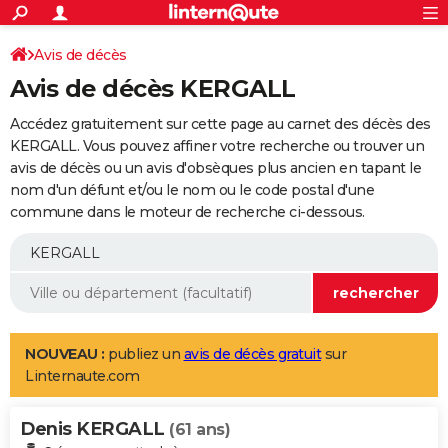
ACTUALITÉS
Connexion
S'inscrire
Avis de décès
Rechercher
Société
Education
Villes
Politique
Faits Divers
Monde
+
SPORT
Avis de décès KERGALL
Football
Cyclisme
Forum
Coupe du monde 2026
Tennis
Rugby
CULTURE
Accédez gratuitement sur cette page au carnet des décès des
TNT
Cinéma
Musique
Programme TV
Streaming
Sorties cinéma
+
KERGALL. Vous pouvez affiner votre recherche ou trouver un
FINANCE
avis de décès ou un avis d'obsèques plus ancien en tapant le
Impôts
Immobilier
Banque
Crédit
Retraite
Epargne
Risques naturels par ville
Assurance
AUTO
nom d'un défunt et/ou le nom ou le code postal d'une
commune dans le moteur de recherche ci-dessous.
Réserver un essai
Berlines
Forum auto
Essais
Citadines
SUV
+
HIGH-TECH
Meilleur smartphone
Ordinateurs
Guide high-tech
Mobiles
Internet
Jeux vidéo
+
BRICOLAGE
Aménagement intérieur
Cuisine
Jardinage
+
Forum
Extérieur
Salle de bains
Rangement
WEEK-END
Escapades
Expositions
Week-end nature
Guides de France
Patrimoine
Musées
+
LIFESTYLE
NOUVEAU :
publiez un
avis de décès gratuit
sur
Linternaute.com
Bien-être
Mode
+
Art de vivre
Loisirs
Modes de vie
SANTE
Denis KERGALL
Guide de la santé
Médicaments
+
Alimentation
Maladies
Sommeil
(61 ans)
VOYAGE