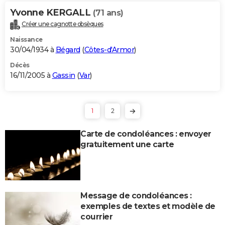
Yvonne KERGALL
(71 ans)
Créer une cagnotte obsèques
Naissance
30/04/1934 à
Bégard
(
Côtes-d'Armor
)
Décès
16/11/2005 à
Gassin
(
Var
)
1
2
Carte de condoléances : envoyer
gratuitement une carte
Message de condoléances :
exemples de textes et modèle de
courrier