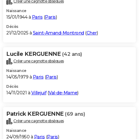
Créer une cagnotte obsèques
City break
Voyage de noces
Climat
Destinations
Voyage nature
Forum
+
PHOTO
Naissance
15/01/1944 à
Paris
(
Paris
)
GUIDES D'ACHAT
Décès
21/12/2025 à
Saint-Amand-Montrond
(
Cher
)
BONS PLANS
CARTE DE VOEUX
Lucile KERGUENNE
(42 ans)
Carte Bonne année
Carte Pâques
Carte de Noël
Carte Saint-Valentin
Carte d'anniversaire
DICTIONNAIRE
Créer une cagnotte obsèques
Biographies
Expressions
Dictionnaire
Citations
Proverbes
PROGRAMME TV
Naissance
14/05/1979 à
Paris
(
Paris
)
COPAINS D'AVANT
Décès
14/11/2021 à
Villejuif
(
Val-de-Marne
)
Se connecter
Collèges
Universités
Service militaire
S'inscrire
Lycées
Primaires
Entreprises
Avis de recherche
AVIS DE DÉCÈS
FORUM
Patrick KERGUENNE
(69 ans)
Lifestyle
Sport
Television
Cinema
Bricolage
Culture
Auto
Voyage
Créer une cagnotte obsèques
Naissance
24/09/1950 à
Paris
(
Paris
)