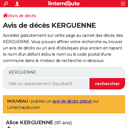
ACTUALITÉS
Connexion
S'inscrire
Avis de décès
Rechercher
Société
Education
Villes
Politique
Faits Divers
Monde
+
SPORT
Avis de décès KERGUENNE
Football
Cyclisme
Forum
Coupe du monde 2026
Tennis
Rugby
CULTURE
Accédez gratuitement sur cette page au carnet des décès des
TNT
Cinéma
Musique
Programme TV
Streaming
Sorties cinéma
+
KERGUENNE. Vous pouvez affiner votre recherche ou trouver
FINANCE
un avis de décès ou un avis d'obsèques plus ancien en tapant
Impôts
Immobilier
Banque
Crédit
Retraite
Epargne
Risques naturels par ville
Assurance
AUTO
le nom d'un défunt et/ou le nom ou le code postal d'une
commune dans le moteur de recherche ci-dessous.
Réserver un essai
Berlines
Forum auto
Essais
Citadines
SUV
+
HIGH-TECH
Meilleur smartphone
Ordinateurs
Guide high-tech
Mobiles
Internet
Jeux vidéo
+
BRICOLAGE
Aménagement intérieur
Cuisine
Jardinage
+
Forum
Extérieur
Salle de bains
Rangement
WEEK-END
Escapades
Expositions
Week-end nature
Guides de France
Patrimoine
Musées
+
LIFESTYLE
NOUVEAU :
publiez un
avis de décès gratuit
sur
Linternaute.com
Bien-être
Mode
+
Art de vivre
Loisirs
Modes de vie
SANTE
Alice KERGUENNE
Guide de la santé
Médicaments
+
Alimentation
Maladies
Sommeil
(81 ans)
VOYAGE