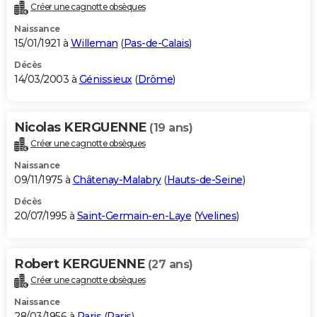
Créer une cagnotte obsèques
Naissance
15/01/1921 à
Willeman
(
Pas-de-Calais
)
Décès
14/03/2003 à
Génissieux
(
Drôme
)
Nicolas KERGUENNE
(19 ans)
Créer une cagnotte obsèques
Naissance
09/11/1975 à
Châtenay-Malabry
(
Hauts-de-Seine
)
Décès
20/07/1995 à
Saint-Germain-en-Laye
(
Yvelines
)
Robert KERGUENNE
(27 ans)
Créer une cagnotte obsèques
Naissance
28/03/1956 à
Paris
(
Paris
)