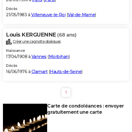
Décès
21/05/1983 à
Villeneuve-le-Roi
(
Val-de-Marne
)
Louis KERGUENNE
(68 ans)
Créer une cagnotte obsèques
Naissance
17/04/1908 à
Vannes
(
Morbihan
)
Décès
16/06/1976 à
Clamart
(
Hauts-de-Seine
)
1
Carte de condoléances : envoyer
gratuitement une carte