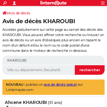
ACTUALITÉS
Connexion
S'inscrire
Avis de décès
Rechercher
Société
Education
Villes
Politique
Faits Divers
Monde
+
SPORT
Avis de décès KHAROUBI
Football
Cyclisme
Forum
Coupe du monde 2026
Tennis
Rugby
CULTURE
Accédez gratuitement sur cette page au carnet des décès des
TNT
Cinéma
Musique
Programme TV
Streaming
Sorties cinéma
+
KHAROUBI. Vous pouvez affiner votre recherche ou trouver un
FINANCE
avis de décès ou un avis d'obsèques plus ancien en tapant le
Impôts
Immobilier
Banque
Crédit
Retraite
Epargne
Risques naturels par ville
Assurance
AUTO
nom d'un défunt et/ou le nom ou le code postal d'une
commune dans le moteur de recherche ci-dessous.
Réserver un essai
Berlines
Forum auto
Essais
Citadines
SUV
+
HIGH-TECH
Meilleur smartphone
Ordinateurs
Guide high-tech
Mobiles
Internet
Jeux vidéo
+
BRICOLAGE
Aménagement intérieur
Cuisine
Jardinage
+
Forum
Extérieur
Salle de bains
Rangement
WEEK-END
Escapades
Expositions
Week-end nature
Guides de France
Patrimoine
Musées
+
LIFESTYLE
NOUVEAU :
publiez un
avis de décès gratuit
sur
Linternaute.com
Bien-être
Mode
+
Art de vivre
Loisirs
Modes de vie
SANTE
Ahcene KHAROUBI
Guide de la santé
Médicaments
+
Alimentation
Maladies
Sommeil
(51 ans)
VOYAGE