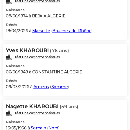
Créer une cagnotte obsèques
City break
Voyage de noces
Climat
Destinations
Voyage nature
Forum
+
PHOTO
Naissance
08/06/1974 à BEJAIA ALGERIE
GUIDES D'ACHAT
Décès
18/04/2026 à
Marseille
(
Bouches-du-Rhône
)
BONS PLANS
CARTE DE VOEUX
Yves KHAROUBI
(76 ans)
Carte Bonne année
Carte Pâques
Carte de Noël
Carte Saint-Valentin
Carte d'anniversaire
DICTIONNAIRE
Créer une cagnotte obsèques
Biographies
Expressions
Dictionnaire
Citations
Proverbes
PROGRAMME TV
Naissance
06/06/1949 à CONSTANTINE ALGERIE
COPAINS D'AVANT
Décès
09/03/2026 à
Amiens
(
Somme
)
Se connecter
Collèges
Universités
Service militaire
S'inscrire
Lycées
Primaires
Entreprises
Avis de recherche
AVIS DE DÉCÈS
FORUM
Nagette KHAROUBI
(59 ans)
Lifestyle
Sport
Television
Cinema
Bricolage
Culture
Auto
Voyage
Créer une cagnotte obsèques
Naissance
13/05/1966 à
Somain
(
Nord
)