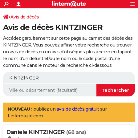
ACTUALITÉS
Connexion
S'inscrire
Avis de décès
Rechercher
Société
Education
Villes
Politique
Faits Divers
Monde
+
SPORT
Avis de décès KINTZINGER
Football
Cyclisme
Forum
Coupe du monde 2026
Tennis
Rugby
CULTURE
Accédez gratuitement sur cette page au carnet des décès des
TNT
Cinéma
Musique
Programme TV
Streaming
Sorties cinéma
+
KINTZINGER. Vous pouvez affiner votre recherche ou trouver
FINANCE
un avis de décès ou un avis d'obsèques plus ancien en tapant
Impôts
Immobilier
Banque
Crédit
Retraite
Epargne
Risques naturels par ville
Assurance
AUTO
le nom d'un défunt et/ou le nom ou le code postal d'une
commune dans le moteur de recherche ci-dessous.
Réserver un essai
Berlines
Forum auto
Essais
Citadines
SUV
+
HIGH-TECH
Meilleur smartphone
Ordinateurs
Guide high-tech
Mobiles
Internet
Jeux vidéo
+
BRICOLAGE
Aménagement intérieur
Cuisine
Jardinage
+
Forum
Extérieur
Salle de bains
Rangement
WEEK-END
Escapades
Expositions
Week-end nature
Guides de France
Patrimoine
Musées
+
LIFESTYLE
NOUVEAU :
publiez un
avis de décès gratuit
sur
Linternaute.com
Bien-être
Mode
+
Art de vivre
Loisirs
Modes de vie
SANTE
Daniele KINTZINGER
Guide de la santé
Médicaments
+
Alimentation
Maladies
Sommeil
(68 ans)
VOYAGE