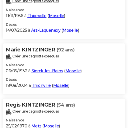
Créer une cagnotte obsèques
City break
Voyage de noces
Climat
Destinations
Voyage nature
Forum
+
PHOTO
Naissance
11/11/1956 à
Thionville
(
Moselle
)
GUIDES D'ACHAT
Décès
14/07/2025 à
Ars-Laquenexy
(
Moselle
)
BONS PLANS
CARTE DE VOEUX
Marie KINTZINGER
(92 ans)
Carte Bonne année
Carte Pâques
Carte de Noël
Carte Saint-Valentin
Carte d'anniversaire
DICTIONNAIRE
Créer une cagnotte obsèques
Biographies
Expressions
Dictionnaire
Citations
Proverbes
PROGRAMME TV
Naissance
06/05/1932 à
Sierck-les-Bains
(
Moselle
)
COPAINS D'AVANT
Décès
18/08/2024 à
Thionville
(
Moselle
)
Se connecter
Collèges
Universités
Service militaire
S'inscrire
Lycées
Primaires
Entreprises
Avis de recherche
AVIS DE DÉCÈS
FORUM
Regis KINTZINGER
(54 ans)
Lifestyle
Sport
Television
Cinema
Bricolage
Culture
Auto
Voyage
Créer une cagnotte obsèques
Naissance
25/02/1970 à
Metz
(
Moselle
)