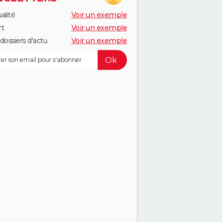
alité
Voir un exemple
rt
Voir un exemple
dossiers d'actu
Voir un exemple