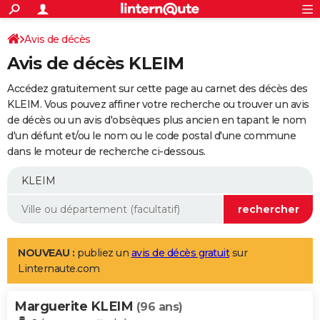
ACTUALITÉS
Connexion
S'inscrire
Avis de décès
Rechercher
Société
Education
Villes
Politique
Faits Divers
Monde
+
SPORT
Avis de décès KLEIM
Football
Cyclisme
Forum
Coupe du monde 2026
Tennis
Rugby
CULTURE
Accédez gratuitement sur cette page au carnet des décès des
TNT
Cinéma
Musique
Programme TV
Streaming
Sorties cinéma
+
KLEIM. Vous pouvez affiner votre recherche ou trouver un avis
FINANCE
de décès ou un avis d'obsèques plus ancien en tapant le nom
Impôts
Immobilier
Banque
Crédit
Retraite
Epargne
Risques naturels par ville
Assurance
AUTO
d'un défunt et/ou le nom ou le code postal d'une commune
dans le moteur de recherche ci-dessous.
Réserver un essai
Berlines
Forum auto
Essais
Citadines
SUV
+
HIGH-TECH
Meilleur smartphone
Ordinateurs
Guide high-tech
Mobiles
Internet
Jeux vidéo
+
BRICOLAGE
Aménagement intérieur
Cuisine
Jardinage
+
Forum
Extérieur
Salle de bains
Rangement
WEEK-END
Escapades
Expositions
Week-end nature
Guides de France
Patrimoine
Musées
+
LIFESTYLE
NOUVEAU :
publiez un
avis de décès gratuit
sur
Linternaute.com
Bien-être
Mode
+
Art de vivre
Loisirs
Modes de vie
SANTE
Marguerite KLEIM
Guide de la santé
Médicaments
+
Alimentation
Maladies
Sommeil
(96 ans)
VOYAGE