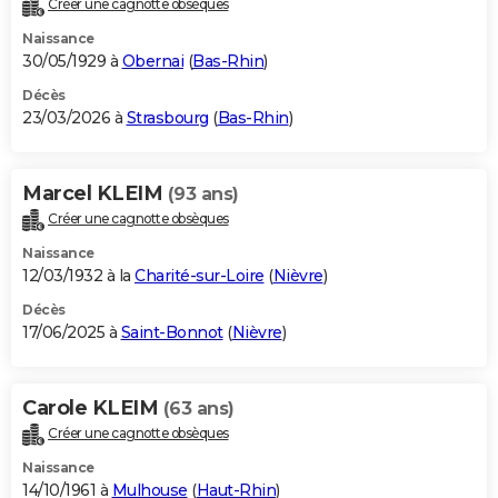
Créer une cagnotte obsèques
City break
Voyage de noces
Climat
Destinations
Voyage nature
Forum
+
PHOTO
Naissance
30/05/1929 à
Obernai
(
Bas-Rhin
)
GUIDES D'ACHAT
Décès
23/03/2026 à
Strasbourg
(
Bas-Rhin
)
BONS PLANS
CARTE DE VOEUX
Marcel KLEIM
(93 ans)
Carte Bonne année
Carte Pâques
Carte de Noël
Carte Saint-Valentin
Carte d'anniversaire
DICTIONNAIRE
Créer une cagnotte obsèques
Biographies
Expressions
Dictionnaire
Citations
Proverbes
PROGRAMME TV
Naissance
12/03/1932 à la
Charité-sur-Loire
(
Nièvre
)
COPAINS D'AVANT
Décès
17/06/2025 à
Saint-Bonnot
(
Nièvre
)
Se connecter
Collèges
Universités
Service militaire
S'inscrire
Lycées
Primaires
Entreprises
Avis de recherche
AVIS DE DÉCÈS
FORUM
Carole KLEIM
(63 ans)
Lifestyle
Sport
Television
Cinema
Bricolage
Culture
Auto
Voyage
Créer une cagnotte obsèques
Naissance
14/10/1961 à
Mulhouse
(
Haut-Rhin
)