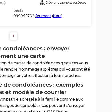
ns)
Créer une cagnotte obsèques
Décès
09/10/1976 à
Jeumont
(
Nord
)
1
e condoléances : envoyer
ement une carte
tion de cartes de condoléances gratuites vous
de rendre hommage aux êtres qui vous ont été
 témoigner votre affection à leurs proches.
 de condoléances : exemples
es et modèle de courrier
sympathie adressée à la famille comme aux
essages de condoléances peuvent s'envoyer
comme par e-mail ou par SMS. Revue