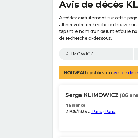
Avis de décès 
Accédez gratuitement sur cette pag
affiner votre recherche ou trouver un
tapant le nom d'un défunt et/ou le 
de recherche ci-dessous.
NOUVEAU :
publiez un
avis de décè
Serge KLIMOWICZ
(86 ans
Naissance
21/05/1935 à
Paris
(
Paris
)