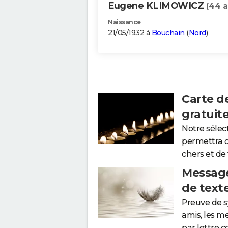
Eugene KLIMOWICZ
(44 a
Naissance
21/05/1932 à
Bouchain
(
Nord
)
Carte d
gratuit
Notre sélec
permettra 
chers et de
Message
de text
Preuve de 
amis, les m
par lettre 