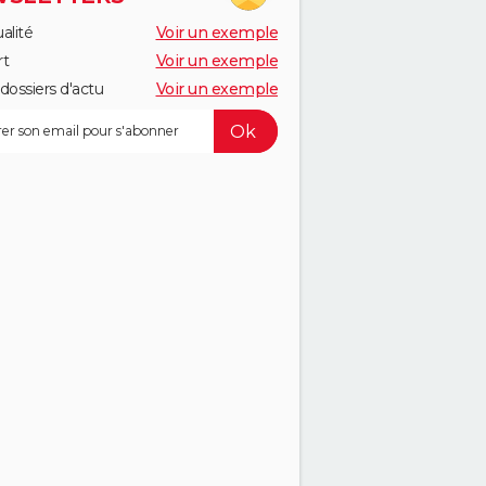
alité
Voir un exemple
rt
Voir un exemple
dossiers d'actu
Voir un exemple