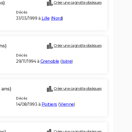
ns)
Créer une cagnotte obsèques
Décès
31/03/1999 à
Lille
(
Nord
)
ns)
Créer une cagnotte obsèques
Décès
29/11/1994 à
Grenoble
(
Isère
)
 ans)
Créer une cagnotte obsèques
Décès
14/08/1993 à
Poitiers
(
Vienne
)
ns)
Créer une cagnotte obsèques