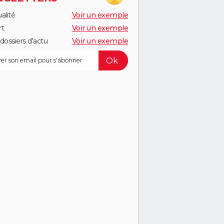
alité
Voir un exemple
rt
Voir un exemple
dossiers d'actu
Voir un exemple