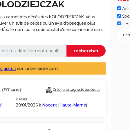
KOLODZIEJCZAK
Actu
Spo
e au carnet des décès des KOLODZIEJCZAK. Vous
uver un avis de décès ou un avis d'obsèques plus
Les 
 et/ou le nom ou le code postal d'une commune dans
s gratuit
sur Linternaute.com
K
(97 ans)
Créer une cagnotte obsèques
Décès
e
)
29/01/2026 à
Nogent
(
Haute-Marne
)