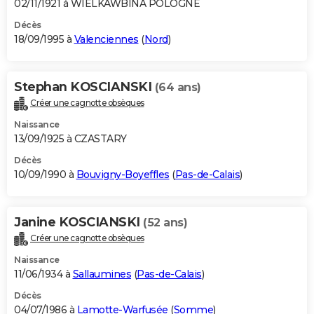
02/11/1921 à WIELKAWBINA POLOGNE
Décès
18/09/1995 à
Valenciennes
(
Nord
)
Stephan KOSCIANSKI
(64 ans)
Créer une cagnotte obsèques
Naissance
13/09/1925 à CZASTARY
Décès
10/09/1990 à
Bouvigny-Boyeffles
(
Pas-de-Calais
)
Janine KOSCIANSKI
(52 ans)
Créer une cagnotte obsèques
Naissance
11/06/1934 à
Sallaumines
(
Pas-de-Calais
)
Décès
04/07/1986 à
Lamotte-Warfusée
(
Somme
)