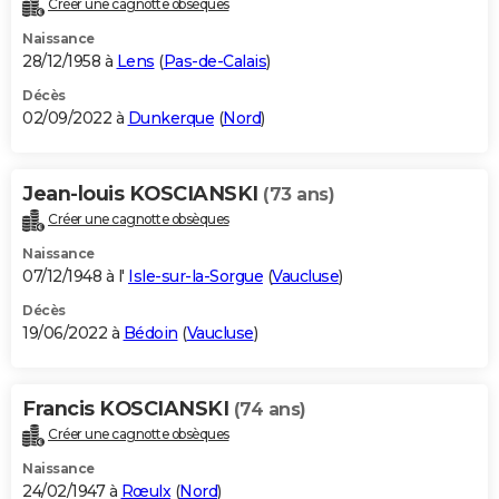
Créer une cagnotte obsèques
City break
Voyage de noces
Climat
Destinations
Voyage nature
Forum
+
PHOTO
Naissance
28/12/1958 à
Lens
(
Pas-de-Calais
)
GUIDES D'ACHAT
Décès
02/09/2022 à
Dunkerque
(
Nord
)
BONS PLANS
CARTE DE VOEUX
Jean-louis KOSCIANSKI
(73 ans)
Carte Bonne année
Carte Pâques
Carte de Noël
Carte Saint-Valentin
Carte d'anniversaire
DICTIONNAIRE
Créer une cagnotte obsèques
Biographies
Expressions
Dictionnaire
Citations
Proverbes
PROGRAMME TV
Naissance
07/12/1948 à l'
Isle-sur-la-Sorgue
(
Vaucluse
)
COPAINS D'AVANT
Décès
19/06/2022 à
Bédoin
(
Vaucluse
)
Se connecter
Collèges
Universités
Service militaire
S'inscrire
Lycées
Primaires
Entreprises
Avis de recherche
AVIS DE DÉCÈS
FORUM
Francis KOSCIANSKI
(74 ans)
Lifestyle
Sport
Television
Cinema
Bricolage
Culture
Auto
Voyage
Créer une cagnotte obsèques
Naissance
24/02/1947 à
Rœulx
(
Nord
)