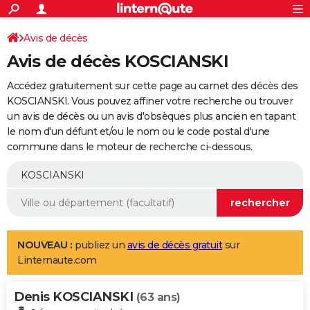
ACTUALITÉS
Connexion
S'inscrire
Avis de décès
Rechercher
Société
Education
Villes
Politique
Faits Divers
Monde
+
SPORT
Avis de décès KOSCIANSKI
Football
Cyclisme
Forum
Coupe du monde 2026
Tennis
Rugby
CULTURE
Accédez gratuitement sur cette page au carnet des décès des
TNT
Cinéma
Musique
Programme TV
Streaming
Sorties cinéma
+
KOSCIANSKI. Vous pouvez affiner votre recherche ou trouver
FINANCE
un avis de décès ou un avis d'obsèques plus ancien en tapant
Impôts
Immobilier
Banque
Crédit
Retraite
Epargne
Risques naturels par ville
Assurance
AUTO
le nom d'un défunt et/ou le nom ou le code postal d'une
commune dans le moteur de recherche ci-dessous.
Réserver un essai
Berlines
Forum auto
Essais
Citadines
SUV
+
HIGH-TECH
Meilleur smartphone
Ordinateurs
Guide high-tech
Mobiles
Internet
Jeux vidéo
+
BRICOLAGE
Aménagement intérieur
Cuisine
Jardinage
+
Forum
Extérieur
Salle de bains
Rangement
WEEK-END
Escapades
Expositions
Week-end nature
Guides de France
Patrimoine
Musées
+
LIFESTYLE
NOUVEAU :
publiez un
avis de décès gratuit
sur
Linternaute.com
Bien-être
Mode
+
Art de vivre
Loisirs
Modes de vie
SANTE
Denis KOSCIANSKI
Guide de la santé
Médicaments
+
Alimentation
Maladies
Sommeil
(63 ans)
VOYAGE