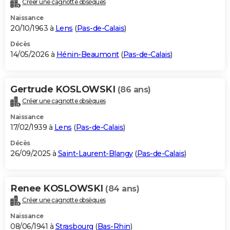
Créer une cagnotte obsèques
City break
Voyage de noces
Climat
Destinations
Voyage nature
Forum
+
PHOTO
Naissance
20/10/1963 à
Lens
(
Pas-de-Calais
)
GUIDES D'ACHAT
Décès
14/05/2026 à
Hénin-Beaumont
(
Pas-de-Calais
)
BONS PLANS
CARTE DE VOEUX
Gertrude KOSLOWSKI
(86 ans)
Carte Bonne année
Carte Pâques
Carte de Noël
Carte Saint-Valentin
Carte d'anniversaire
DICTIONNAIRE
Créer une cagnotte obsèques
Biographies
Expressions
Dictionnaire
Citations
Proverbes
PROGRAMME TV
Naissance
17/02/1939 à
Lens
(
Pas-de-Calais
)
COPAINS D'AVANT
Décès
26/09/2025 à
Saint-Laurent-Blangy
(
Pas-de-Calais
)
Se connecter
Collèges
Universités
Service militaire
S'inscrire
Lycées
Primaires
Entreprises
Avis de recherche
AVIS DE DÉCÈS
FORUM
Renee KOSLOWSKI
(84 ans)
Lifestyle
Sport
Television
Cinema
Bricolage
Culture
Auto
Voyage
Créer une cagnotte obsèques
Naissance
08/06/1941 à
Strasbourg
(
Bas-Rhin
)