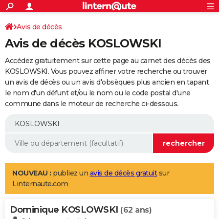
ACTUALITÉS
Connexion
S'inscrire
Avis de décès
Rechercher
Société
Education
Villes
Politique
Faits Divers
Monde
+
SPORT
Avis de décès KOSLOWSKI
Football
Cyclisme
Forum
Coupe du monde 2026
Tennis
Rugby
CULTURE
Accédez gratuitement sur cette page au carnet des décès des
TNT
Cinéma
Musique
Programme TV
Streaming
Sorties cinéma
+
KOSLOWSKI. Vous pouvez affiner votre recherche ou trouver
FINANCE
un avis de décès ou un avis d'obsèques plus ancien en tapant
Impôts
Immobilier
Banque
Crédit
Retraite
Epargne
Risques naturels par ville
Assurance
AUTO
le nom d'un défunt et/ou le nom ou le code postal d'une
commune dans le moteur de recherche ci-dessous.
Réserver un essai
Berlines
Forum auto
Essais
Citadines
SUV
+
HIGH-TECH
Meilleur smartphone
Ordinateurs
Guide high-tech
Mobiles
Internet
Jeux vidéo
+
BRICOLAGE
Aménagement intérieur
Cuisine
Jardinage
+
Forum
Extérieur
Salle de bains
Rangement
WEEK-END
Escapades
Expositions
Week-end nature
Guides de France
Patrimoine
Musées
+
LIFESTYLE
NOUVEAU :
publiez un
avis de décès gratuit
sur
Linternaute.com
Bien-être
Mode
+
Art de vivre
Loisirs
Modes de vie
SANTE
Dominique KOSLOWSKI
Guide de la santé
Médicaments
+
Alimentation
Maladies
Sommeil
(62 ans)
VOYAGE