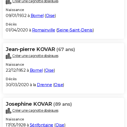
Créer une cagnotte obsèques
City break
Voyage de noces
Climat
Destinations
Voyage nature
Forum
+
PHOTO
Naissance
09/01/1932 à
Bornel
(
Oise
)
GUIDES D'ACHAT
Décès
01/04/2020 à
Romainville
(
Seine-Saint-Denis
)
BONS PLANS
CARTE DE VOEUX
Jean-pierre KOVAR
(67 ans)
Carte Bonne année
Carte Pâques
Carte de Noël
Carte Saint-Valentin
Carte d'anniversaire
DICTIONNAIRE
Créer une cagnotte obsèques
Biographies
Expressions
Dictionnaire
Citations
Proverbes
PROGRAMME TV
Naissance
22/12/1952 à
Bornel
(
Oise
)
COPAINS D'AVANT
Décès
30/03/2020 à la
Drenne
(
Oise
)
Se connecter
Collèges
Universités
Service militaire
S'inscrire
Lycées
Primaires
Entreprises
Avis de recherche
AVIS DE DÉCÈS
FORUM
Josephine KOVAR
(89 ans)
Lifestyle
Sport
Television
Cinema
Bricolage
Culture
Auto
Voyage
Créer une cagnotte obsèques
Naissance
17/05/1928 à
Sérifontaine
(
Oise
)