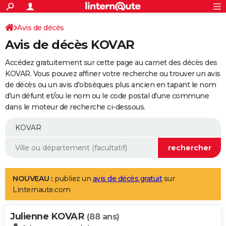
ACTUALITÉS
Connexion
S'inscrire
Avis de décès
Rechercher
Société
Education
Villes
Politique
Faits Divers
Monde
+
SPORT
Avis de décès KOVAR
Football
Cyclisme
Forum
Coupe du monde 2026
Tennis
Rugby
CULTURE
Accédez gratuitement sur cette page au carnet des décès des
TNT
Cinéma
Musique
Programme TV
Streaming
Sorties cinéma
+
KOVAR. Vous pouvez affiner votre recherche ou trouver un avis
FINANCE
de décès ou un avis d'obsèques plus ancien en tapant le nom
Impôts
Immobilier
Banque
Crédit
Retraite
Epargne
Risques naturels par ville
Assurance
AUTO
d'un défunt et/ou le nom ou le code postal d'une commune
dans le moteur de recherche ci-dessous.
Réserver un essai
Berlines
Forum auto
Essais
Citadines
SUV
+
HIGH-TECH
Meilleur smartphone
Ordinateurs
Guide high-tech
Mobiles
Internet
Jeux vidéo
+
BRICOLAGE
Aménagement intérieur
Cuisine
Jardinage
+
Forum
Extérieur
Salle de bains
Rangement
WEEK-END
Escapades
Expositions
Week-end nature
Guides de France
Patrimoine
Musées
+
LIFESTYLE
NOUVEAU :
publiez un
avis de décès gratuit
sur
Linternaute.com
Bien-être
Mode
+
Art de vivre
Loisirs
Modes de vie
SANTE
Julienne KOVAR
Guide de la santé
Médicaments
+
Alimentation
Maladies
Sommeil
(88 ans)
VOYAGE