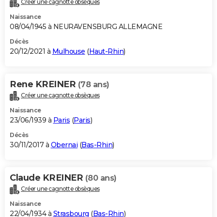
Créer une cagnotte obsèques
City break
Voyage de noces
Climat
Destinations
Voyage nature
Forum
+
PHOTO
Naissance
08/04/1945 à NEURAVENSBURG ALLEMAGNE
GUIDES D'ACHAT
Décès
20/12/2021 à
Mulhouse
(
Haut-Rhin
)
BONS PLANS
CARTE DE VOEUX
Rene KREINER
(78 ans)
Carte Bonne année
Carte Pâques
Carte de Noël
Carte Saint-Valentin
Carte d'anniversaire
DICTIONNAIRE
Créer une cagnotte obsèques
Biographies
Expressions
Dictionnaire
Citations
Proverbes
PROGRAMME TV
Naissance
23/06/1939 à
Paris
(
Paris
)
COPAINS D'AVANT
Décès
30/11/2017 à
Obernai
(
Bas-Rhin
)
Se connecter
Collèges
Universités
Service militaire
S'inscrire
Lycées
Primaires
Entreprises
Avis de recherche
AVIS DE DÉCÈS
FORUM
Claude KREINER
(80 ans)
Lifestyle
Sport
Television
Cinema
Bricolage
Culture
Auto
Voyage
Créer une cagnotte obsèques
Naissance
22/04/1934 à
Strasbourg
(
Bas-Rhin
)