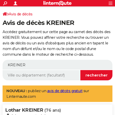
ACTUALITÉS
Connexion
S'inscrire
Avis de décès
Rechercher
Société
Education
Villes
Politique
Faits Divers
Monde
+
SPORT
Avis de décès KREINER
Football
Cyclisme
Forum
Coupe du monde 2026
Tennis
Rugby
CULTURE
Accédez gratuitement sur cette page au carnet des décès des
TNT
Cinéma
Musique
Programme TV
Streaming
Sorties cinéma
+
KREINER. Vous pouvez affiner votre recherche ou trouver un
FINANCE
avis de décès ou un avis d'obsèques plus ancien en tapant le
Impôts
Immobilier
Banque
Crédit
Retraite
Epargne
Risques naturels par ville
Assurance
AUTO
nom d'un défunt et/ou le nom ou le code postal d'une
commune dans le moteur de recherche ci-dessous.
Réserver un essai
Berlines
Forum auto
Essais
Citadines
SUV
+
HIGH-TECH
Meilleur smartphone
Ordinateurs
Guide high-tech
Mobiles
Internet
Jeux vidéo
+
BRICOLAGE
Aménagement intérieur
Cuisine
Jardinage
+
Forum
Extérieur
Salle de bains
Rangement
WEEK-END
Escapades
Expositions
Week-end nature
Guides de France
Patrimoine
Musées
+
LIFESTYLE
NOUVEAU :
publiez un
avis de décès gratuit
sur
Linternaute.com
Bien-être
Mode
+
Art de vivre
Loisirs
Modes de vie
SANTE
Lothar KREINER
Guide de la santé
Médicaments
+
Alimentation
Maladies
Sommeil
(76 ans)
VOYAGE