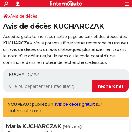
ACTUALITÉS
Connexion
S'inscrire
Avis de décès
Rechercher
Société
Education
Villes
Politique
Faits Divers
Monde
+
SPORT
Avis de décès KUCHARCZAK
Football
Cyclisme
Forum
Coupe du monde 2026
Tennis
Rugby
CULTURE
Accédez gratuitement sur cette page au carnet des décès des
TNT
Cinéma
Musique
Programme TV
Streaming
Sorties cinéma
+
KUCHARCZAK. Vous pouvez affiner votre recherche ou trouver
FINANCE
un avis de décès ou un avis d'obsèques plus ancien en tapant
Impôts
Immobilier
Banque
Crédit
Retraite
Epargne
Risques naturels par ville
Assurance
AUTO
le nom d'un défunt et/ou le nom ou le code postal d'une
commune dans le moteur de recherche ci-dessous.
Réserver un essai
Berlines
Forum auto
Essais
Citadines
SUV
+
HIGH-TECH
Meilleur smartphone
Ordinateurs
Guide high-tech
Mobiles
Internet
Jeux vidéo
+
BRICOLAGE
Aménagement intérieur
Cuisine
Jardinage
+
Forum
Extérieur
Salle de bains
Rangement
WEEK-END
Escapades
Expositions
Week-end nature
Guides de France
Patrimoine
Musées
+
LIFESTYLE
NOUVEAU :
publiez un
avis de décès gratuit
sur
Linternaute.com
Bien-être
Mode
+
Art de vivre
Loisirs
Modes de vie
SANTE
Maria KUCHARCZAK
Guide de la santé
Médicaments
+
Alimentation
Maladies
Sommeil
(94 ans)
VOYAGE