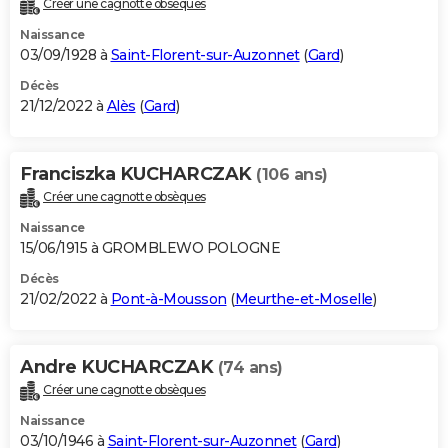
Créer une cagnotte obsèques
City break
Voyage de noces
Climat
Destinations
Voyage nature
Forum
+
PHOTO
Naissance
03/09/1928 à
Saint-Florent-sur-Auzonnet
(
Gard
)
GUIDES D'ACHAT
Décès
21/12/2022 à
Alès
(
Gard
)
BONS PLANS
CARTE DE VOEUX
Franciszka KUCHARCZAK
(106 ans)
Carte Bonne année
Carte Pâques
Carte de Noël
Carte Saint-Valentin
Carte d'anniversaire
DICTIONNAIRE
Créer une cagnotte obsèques
Biographies
Expressions
Dictionnaire
Citations
Proverbes
PROGRAMME TV
Naissance
15/06/1915 à GROMBLEWO POLOGNE
COPAINS D'AVANT
Décès
21/02/2022 à
Pont-à-Mousson
(
Meurthe-et-Moselle
)
Se connecter
Collèges
Universités
Service militaire
S'inscrire
Lycées
Primaires
Entreprises
Avis de recherche
AVIS DE DÉCÈS
FORUM
Andre KUCHARCZAK
(74 ans)
Lifestyle
Sport
Television
Cinema
Bricolage
Culture
Auto
Voyage
Créer une cagnotte obsèques
Naissance
03/10/1946 à
Saint-Florent-sur-Auzonnet
(
Gard
)