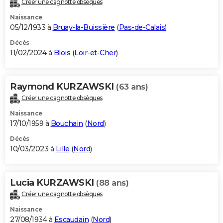
Créer une cagnotte obsèques
City break
Voyage de noces
Climat
Destinations
Voyage nature
Forum
+
PHOTO
Naissance
05/12/1933 à
Bruay-la-Buissière
(
Pas-de-Calais
)
GUIDES D'ACHAT
Décès
11/02/2024 à
Blois
(
Loir-et-Cher
)
BONS PLANS
CARTE DE VOEUX
Raymond KURZAWSKI
(63 ans)
Carte Bonne année
Carte Pâques
Carte de Noël
Carte Saint-Valentin
Carte d'anniversaire
DICTIONNAIRE
Créer une cagnotte obsèques
Biographies
Expressions
Dictionnaire
Citations
Proverbes
PROGRAMME TV
Naissance
17/10/1959 à
Bouchain
(
Nord
)
COPAINS D'AVANT
Décès
10/03/2023 à
Lille
(
Nord
)
Se connecter
Collèges
Universités
Service militaire
S'inscrire
Lycées
Primaires
Entreprises
Avis de recherche
AVIS DE DÉCÈS
FORUM
Lucia KURZAWSKI
(88 ans)
Lifestyle
Sport
Television
Cinema
Bricolage
Culture
Auto
Voyage
Créer une cagnotte obsèques
Naissance
27/08/1934 à
Escaudain
(
Nord
)