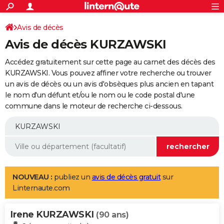
ACTUALITÉS
Connexion
S'inscrire
Avis de décès
Rechercher
Société
Education
Villes
Politique
Faits Divers
Monde
+
SPORT
Avis de décès KURZAWSKI
Football
Cyclisme
Forum
Coupe du monde 2026
Tennis
Rugby
CULTURE
Accédez gratuitement sur cette page au carnet des décès des
TNT
Cinéma
Musique
Programme TV
Streaming
Sorties cinéma
+
KURZAWSKI. Vous pouvez affiner votre recherche ou trouver
FINANCE
un avis de décès ou un avis d'obsèques plus ancien en tapant
Impôts
Immobilier
Banque
Crédit
Retraite
Epargne
Risques naturels par ville
Assurance
AUTO
le nom d'un défunt et/ou le nom ou le code postal d'une
commune dans le moteur de recherche ci-dessous.
Réserver un essai
Berlines
Forum auto
Essais
Citadines
SUV
+
HIGH-TECH
Meilleur smartphone
Ordinateurs
Guide high-tech
Mobiles
Internet
Jeux vidéo
+
BRICOLAGE
Aménagement intérieur
Cuisine
Jardinage
+
Forum
Extérieur
Salle de bains
Rangement
WEEK-END
Escapades
Expositions
Week-end nature
Guides de France
Patrimoine
Musées
+
LIFESTYLE
NOUVEAU :
publiez un
avis de décès gratuit
sur
Linternaute.com
Bien-être
Mode
+
Art de vivre
Loisirs
Modes de vie
SANTE
Irene KURZAWSKI
Guide de la santé
Médicaments
+
Alimentation
Maladies
Sommeil
(90 ans)
VOYAGE