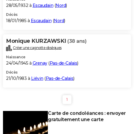
28/05/1932 à
Escaudain
(
Nord
)
Décès
18/01/1985 à
Escaudain
(
Nord
)
Monique KURZAWSKI
(38 ans)
Créer une cagnotte obsèques
Naissance
24/04/1945 à
Grenay
(
Pas-de-Calais
)
Décès
21/10/1983 à
Liévin
(
Pas-de-Calais
)
1
Carte de condoléances : envoyer
gratuitement une carte