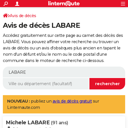
ACTUALITÉS
Connexion
S'inscrire
Avis de décès
Rechercher
Société
Education
Villes
Politique
Faits Divers
Monde
+
SPORT
Avis de décès LABARE
Football
Cyclisme
Forum
Coupe du monde 2026
Tennis
Rugby
CULTURE
Accédez gratuitement sur cette page au carnet des décès des
TNT
Cinéma
Musique
Programme TV
Streaming
Sorties cinéma
+
LABARE. Vous pouvez affiner votre recherche ou trouver un
FINANCE
avis de décès ou un avis d'obsèques plus ancien en tapant le
Impôts
Immobilier
Banque
Crédit
Retraite
Epargne
Risques naturels par ville
Assurance
AUTO
nom d'un défunt et/ou le nom ou le code postal d'une
commune dans le moteur de recherche ci-dessous.
Réserver un essai
Berlines
Forum auto
Essais
Citadines
SUV
+
HIGH-TECH
Meilleur smartphone
Ordinateurs
Guide high-tech
Mobiles
Internet
Jeux vidéo
+
BRICOLAGE
Aménagement intérieur
Cuisine
Jardinage
+
Forum
Extérieur
Salle de bains
Rangement
WEEK-END
Escapades
Expositions
Week-end nature
Guides de France
Patrimoine
Musées
+
LIFESTYLE
NOUVEAU :
publiez un
avis de décès gratuit
sur
Linternaute.com
Bien-être
Mode
+
Art de vivre
Loisirs
Modes de vie
SANTE
Michele LABARE
Guide de la santé
Médicaments
+
Alimentation
Maladies
Sommeil
(91 ans)
VOYAGE