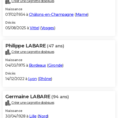
Créer une cagnotte obsèques
City break
Voyage de noces
Climat
Destinations
Voyage nature
Forum
+
PHOTO
Naissance
07/02/1934 à
Châlons-en-Champagne
(
Marne
)
GUIDES D'ACHAT
Décès
05/08/2025 à
Vittel
(
Vosges
)
BONS PLANS
CARTE DE VOEUX
Philippe LABARE
(47 ans)
Carte Bonne année
Carte Pâques
Carte de Noël
Carte Saint-Valentin
Carte d'anniversaire
DICTIONNAIRE
Créer une cagnotte obsèques
Biographies
Expressions
Dictionnaire
Citations
Proverbes
PROGRAMME TV
Naissance
04/03/1975 à
Bordeaux
(
Gironde
)
COPAINS D'AVANT
Décès
14/12/2022 à
Lyon
(
Rhône
)
Se connecter
Collèges
Universités
Service militaire
S'inscrire
Lycées
Primaires
Entreprises
Avis de recherche
AVIS DE DÉCÈS
FORUM
Germaine LABARE
(94 ans)
Lifestyle
Sport
Television
Cinema
Bricolage
Culture
Auto
Voyage
Créer une cagnotte obsèques
Naissance
30/04/1928 à
Lille
(
Nord
)