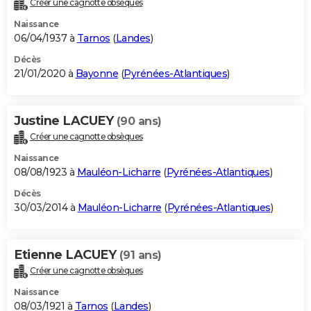
Créer une cagnotte obsèques
City break
Voyage de noces
Climat
Destinations
Voyage nature
Forum
+
PHOTO
Naissance
06/04/1937 à
Tarnos
(
Landes
)
GUIDES D'ACHAT
Décès
21/01/2020 à
Bayonne
(
Pyrénées-Atlantiques
)
BONS PLANS
CARTE DE VOEUX
Justine LACUEY
(90 ans)
Carte Bonne année
Carte Pâques
Carte de Noël
Carte Saint-Valentin
Carte d'anniversaire
DICTIONNAIRE
Créer une cagnotte obsèques
Biographies
Expressions
Dictionnaire
Citations
Proverbes
PROGRAMME TV
Naissance
08/08/1923 à
Mauléon-Licharre
(
Pyrénées-Atlantiques
)
COPAINS D'AVANT
Décès
30/03/2014 à
Mauléon-Licharre
(
Pyrénées-Atlantiques
)
Se connecter
Collèges
Universités
Service militaire
S'inscrire
Lycées
Primaires
Entreprises
Avis de recherche
AVIS DE DÉCÈS
FORUM
Etienne LACUEY
(91 ans)
Lifestyle
Sport
Television
Cinema
Bricolage
Culture
Auto
Voyage
Créer une cagnotte obsèques
Naissance
08/03/1921 à
Tarnos
(
Landes
)