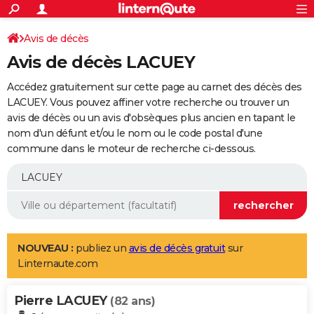
ACTUALITÉS
Connexion
S'inscrire
Avis de décès
Rechercher
Société
Education
Villes
Politique
Faits Divers
Monde
+
SPORT
Avis de décès LACUEY
Football
Cyclisme
Forum
Coupe du monde 2026
Tennis
Rugby
CULTURE
Accédez gratuitement sur cette page au carnet des décès des
TNT
Cinéma
Musique
Programme TV
Streaming
Sorties cinéma
+
LACUEY. Vous pouvez affiner votre recherche ou trouver un
FINANCE
avis de décès ou un avis d'obsèques plus ancien en tapant le
Impôts
Immobilier
Banque
Crédit
Retraite
Epargne
Risques naturels par ville
Assurance
AUTO
nom d'un défunt et/ou le nom ou le code postal d'une
commune dans le moteur de recherche ci-dessous.
Réserver un essai
Berlines
Forum auto
Essais
Citadines
SUV
+
HIGH-TECH
Meilleur smartphone
Ordinateurs
Guide high-tech
Mobiles
Internet
Jeux vidéo
+
BRICOLAGE
Aménagement intérieur
Cuisine
Jardinage
+
Forum
Extérieur
Salle de bains
Rangement
WEEK-END
Escapades
Expositions
Week-end nature
Guides de France
Patrimoine
Musées
+
LIFESTYLE
NOUVEAU :
publiez un
avis de décès gratuit
sur
Linternaute.com
Bien-être
Mode
+
Art de vivre
Loisirs
Modes de vie
SANTE
Pierre LACUEY
Guide de la santé
Médicaments
+
Alimentation
Maladies
Sommeil
(82 ans)
VOYAGE