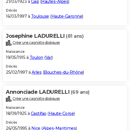
21/03/1923 à
Gap
(
Hautes-Alpes
)
Décès
16/03/1997 à
Toulouse
(
Haute-Garonne
)
Josephine LADURELLI
(81 ans)
Créer une cagnotte obsèques
Naissance
19/05/1915 à
Toulon
(
Var
)
Décès
25/02/1997 à
Arles
(
Bouches-du-Rhône
)
Annonciade LADURELLI
(69 ans)
Créer une cagnotte obsèques
Naissance
18/09/1925 à
Castifao
(
Haute-Corse
)
Décès
26/05/1995 à
Nice
(
Alpes-Maritimes
)