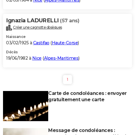
02/05/1984 à
Nice
(
Alpes-Maritimes
)
Ignazia LADURELLI
(57 ans)
Créer une cagnotte obsèques
Naissance
03/02/1925 à
Castifao
(
Haute-Corse
)
Décès
19/06/1982 à
Nice
(
Alpes-Maritimes
)
1
Carte de condoléances : envoyer
gratuitement une carte
Message de condoléances :