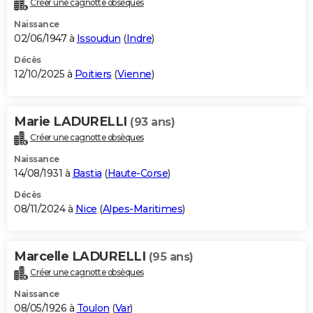
Créer une cagnotte obsèques
City break
Voyage de noces
Climat
Destinations
Voyage nature
Forum
+
PHOTO
Naissance
02/06/1947 à
Issoudun
(
Indre
)
GUIDES D'ACHAT
Décès
12/10/2025 à
Poitiers
(
Vienne
)
BONS PLANS
CARTE DE VOEUX
Marie LADURELLI
(93 ans)
Carte Bonne année
Carte Pâques
Carte de Noël
Carte Saint-Valentin
Carte d'anniversaire
DICTIONNAIRE
Créer une cagnotte obsèques
Biographies
Expressions
Dictionnaire
Citations
Proverbes
PROGRAMME TV
Naissance
14/08/1931 à
Bastia
(
Haute-Corse
)
COPAINS D'AVANT
Décès
08/11/2024 à
Nice
(
Alpes-Maritimes
)
Se connecter
Collèges
Universités
Service militaire
S'inscrire
Lycées
Primaires
Entreprises
Avis de recherche
AVIS DE DÉCÈS
FORUM
Marcelle LADURELLI
(95 ans)
Lifestyle
Sport
Television
Cinema
Bricolage
Culture
Auto
Voyage
Créer une cagnotte obsèques
Naissance
08/05/1926 à
Toulon
(
Var
)