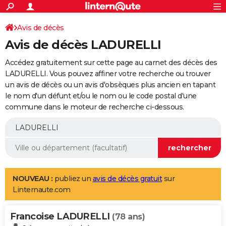
ACTUALITÉS
Connexion
S'inscrire
Avis de décès
Rechercher
Société
Education
Villes
Politique
Faits Divers
Monde
+
SPORT
Avis de décès LADURELLI
Football
Cyclisme
Forum
Coupe du monde 2026
Tennis
Rugby
CULTURE
Accédez gratuitement sur cette page au carnet des décès des
TNT
Cinéma
Musique
Programme TV
Streaming
Sorties cinéma
+
LADURELLI. Vous pouvez affiner votre recherche ou trouver
FINANCE
un avis de décès ou un avis d'obsèques plus ancien en tapant
Impôts
Immobilier
Banque
Crédit
Retraite
Epargne
Risques naturels par ville
Assurance
AUTO
le nom d'un défunt et/ou le nom ou le code postal d'une
commune dans le moteur de recherche ci-dessous.
Réserver un essai
Berlines
Forum auto
Essais
Citadines
SUV
+
HIGH-TECH
Meilleur smartphone
Ordinateurs
Guide high-tech
Mobiles
Internet
Jeux vidéo
+
BRICOLAGE
Aménagement intérieur
Cuisine
Jardinage
+
Forum
Extérieur
Salle de bains
Rangement
WEEK-END
Escapades
Expositions
Week-end nature
Guides de France
Patrimoine
Musées
+
LIFESTYLE
NOUVEAU :
publiez un
avis de décès gratuit
sur
Linternaute.com
Bien-être
Mode
+
Art de vivre
Loisirs
Modes de vie
SANTE
Francoise LADURELLI
Guide de la santé
Médicaments
+
Alimentation
Maladies
Sommeil
(78 ans)
VOYAGE