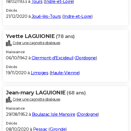
18/02/1933 à
Tours
(
Indre-et-Loire
)
Décès
21/12/2020 à
Joué-lès-Tours
(
Indre-et-Loire
)
Yvette LAGUIONIE
(78 ans)
Créer une cagnotte obsèques
Naissance
06/10/1942 à
Clermont-d'Excideuil
(
Dordogne
)
Décès
19/11/2020 à
Limoges
(
Haute-Vienne
)
Jean-mary LAGUIONIE
(68 ans)
Créer une cagnotte obsèques
Naissance
29/08/1952 à
Boulazac Isle Manoire
(
Dordogne
)
Décès
08/10/2020 à
Pessac
(
Gironde
)