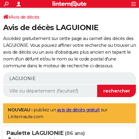
ACTUALITÉS
Connexion
S'inscrire
Avis de décès
Rechercher
Société
Education
Villes
Politique
Faits Divers
Monde
+
SPORT
Avis de décès LAGUIONIE
Football
Cyclisme
Forum
Coupe du monde 2026
Tennis
Rugby
CULTURE
Accédez gratuitement sur cette page au carnet des décès des
TNT
Cinéma
Musique
Programme TV
Streaming
Sorties cinéma
+
LAGUIONIE. Vous pouvez affiner votre recherche ou trouver un
FINANCE
avis de décès ou un avis d'obsèques plus ancien en tapant le
Impôts
Immobilier
Banque
Crédit
Retraite
Epargne
Risques naturels par ville
Assurance
AUTO
nom d'un défunt et/ou le nom ou le code postal d'une
commune dans le moteur de recherche ci-dessous.
Réserver un essai
Berlines
Forum auto
Essais
Citadines
SUV
+
HIGH-TECH
Meilleur smartphone
Ordinateurs
Guide high-tech
Mobiles
Internet
Jeux vidéo
+
BRICOLAGE
Aménagement intérieur
Cuisine
Jardinage
+
Forum
Extérieur
Salle de bains
Rangement
WEEK-END
Escapades
Expositions
Week-end nature
Guides de France
Patrimoine
Musées
+
LIFESTYLE
NOUVEAU :
publiez un
avis de décès gratuit
sur
Linternaute.com
Bien-être
Mode
+
Art de vivre
Loisirs
Modes de vie
SANTE
Paulette LAGUIONIE
Guide de la santé
Médicaments
+
Alimentation
Maladies
Sommeil
(86 ans)
VOYAGE