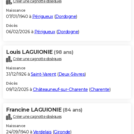
Créer une cagnotte obsèques
City break
Voyage de noces
Climat
Destinations
Voyage nature
Forum
+
PHOTO
Naissance
07/01/1940 à
Périgueux
(
Dordogne
)
GUIDES D'ACHAT
Décès
06/02/2026 à
Périgueux
(
Dordogne
)
BONS PLANS
CARTE DE VOEUX
Louis LAGUIONIE
(98 ans)
Carte Bonne année
Carte Pâques
Carte de Noël
Carte Saint-Valentin
Carte d'anniversaire
DICTIONNAIRE
Créer une cagnotte obsèques
Biographies
Expressions
Dictionnaire
Citations
Proverbes
PROGRAMME TV
Naissance
31/12/1926 à
Saint-Varent
(
Deux-Sèvres
)
COPAINS D'AVANT
Décès
09/12/2025 à
Châteauneuf-sur-Charente
(
Charente
)
Se connecter
Collèges
Universités
Service militaire
S'inscrire
Lycées
Primaires
Entreprises
Avis de recherche
AVIS DE DÉCÈS
FORUM
Francine LAGUIONIE
(84 ans)
Lifestyle
Sport
Television
Cinema
Bricolage
Culture
Auto
Voyage
Créer une cagnotte obsèques
Naissance
24/09/1940 à
Verdelais
(
Gironde
)