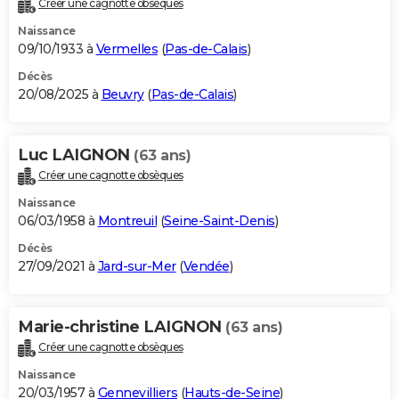
Créer une cagnotte obsèques
City break
Voyage de noces
Climat
Destinations
Voyage nature
Forum
+
PHOTO
Naissance
09/10/1933 à
Vermelles
(
Pas-de-Calais
)
GUIDES D'ACHAT
Décès
20/08/2025 à
Beuvry
(
Pas-de-Calais
)
BONS PLANS
CARTE DE VOEUX
Luc LAIGNON
(63 ans)
Carte Bonne année
Carte Pâques
Carte de Noël
Carte Saint-Valentin
Carte d'anniversaire
DICTIONNAIRE
Créer une cagnotte obsèques
Biographies
Expressions
Dictionnaire
Citations
Proverbes
PROGRAMME TV
Naissance
06/03/1958 à
Montreuil
(
Seine-Saint-Denis
)
COPAINS D'AVANT
Décès
27/09/2021 à
Jard-sur-Mer
(
Vendée
)
Se connecter
Collèges
Universités
Service militaire
S'inscrire
Lycées
Primaires
Entreprises
Avis de recherche
AVIS DE DÉCÈS
FORUM
Marie-christine LAIGNON
(63 ans)
Lifestyle
Sport
Television
Cinema
Bricolage
Culture
Auto
Voyage
Créer une cagnotte obsèques
Naissance
20/03/1957 à
Gennevilliers
(
Hauts-de-Seine
)