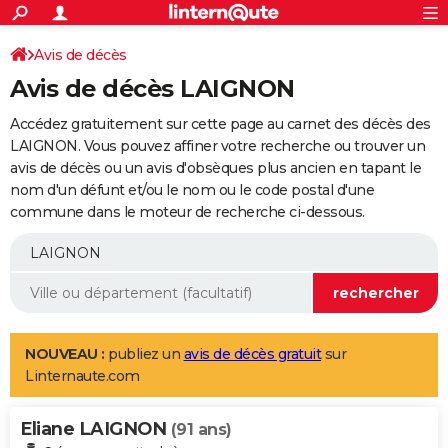
ACTUALITÉS
Connexion
S'inscrire
Avis de décès
Rechercher
Société
Education
Villes
Politique
Faits Divers
Monde
+
SPORT
Avis de décès LAIGNON
Football
Cyclisme
Forum
Coupe du monde 2026
Tennis
Rugby
CULTURE
Accédez gratuitement sur cette page au carnet des décès des
TNT
Cinéma
Musique
Programme TV
Streaming
Sorties cinéma
+
LAIGNON. Vous pouvez affiner votre recherche ou trouver un
FINANCE
avis de décès ou un avis d'obsèques plus ancien en tapant le
Impôts
Immobilier
Banque
Crédit
Retraite
Epargne
Risques naturels par ville
Assurance
AUTO
nom d'un défunt et/ou le nom ou le code postal d'une
commune dans le moteur de recherche ci-dessous.
Réserver un essai
Berlines
Forum auto
Essais
Citadines
SUV
+
HIGH-TECH
Meilleur smartphone
Ordinateurs
Guide high-tech
Mobiles
Internet
Jeux vidéo
+
BRICOLAGE
Aménagement intérieur
Cuisine
Jardinage
+
Forum
Extérieur
Salle de bains
Rangement
WEEK-END
Escapades
Expositions
Week-end nature
Guides de France
Patrimoine
Musées
+
LIFESTYLE
NOUVEAU :
publiez un
avis de décès gratuit
sur
Linternaute.com
Bien-être
Mode
+
Art de vivre
Loisirs
Modes de vie
SANTE
Eliane LAIGNON
Guide de la santé
Médicaments
+
Alimentation
Maladies
Sommeil
(91 ans)
VOYAGE