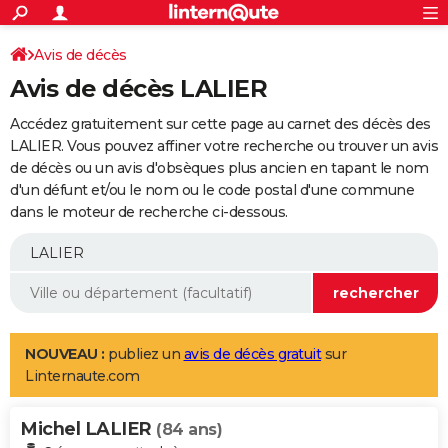
ACTUALITÉS
Connexion
S'inscrire
Avis de décès
Rechercher
Société
Education
Villes
Politique
Faits Divers
Monde
+
SPORT
Avis de décès LALIER
Football
Cyclisme
Forum
Coupe du monde 2026
Tennis
Rugby
CULTURE
Accédez gratuitement sur cette page au carnet des décès des
TNT
Cinéma
Musique
Programme TV
Streaming
Sorties cinéma
+
LALIER. Vous pouvez affiner votre recherche ou trouver un avis
FINANCE
de décès ou un avis d'obsèques plus ancien en tapant le nom
Impôts
Immobilier
Banque
Crédit
Retraite
Epargne
Risques naturels par ville
Assurance
AUTO
d'un défunt et/ou le nom ou le code postal d'une commune
dans le moteur de recherche ci-dessous.
Réserver un essai
Berlines
Forum auto
Essais
Citadines
SUV
+
HIGH-TECH
Meilleur smartphone
Ordinateurs
Guide high-tech
Mobiles
Internet
Jeux vidéo
+
BRICOLAGE
Aménagement intérieur
Cuisine
Jardinage
+
Forum
Extérieur
Salle de bains
Rangement
WEEK-END
Escapades
Expositions
Week-end nature
Guides de France
Patrimoine
Musées
+
LIFESTYLE
NOUVEAU :
publiez un
avis de décès gratuit
sur
Linternaute.com
Bien-être
Mode
+
Art de vivre
Loisirs
Modes de vie
SANTE
Michel LALIER
Guide de la santé
Médicaments
+
Alimentation
Maladies
Sommeil
(84 ans)
VOYAGE