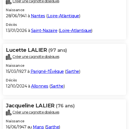
Créer une cagnotte obsèques
City break
Voyage de noces
Climat
Destinations
Voyage nature
Forum
+
PHOTO
Naissance
28/06/1941 à
Nantes
(
Loire-Atlantique
)
GUIDES D'ACHAT
Décès
13/01/2026 à
Saint-Nazaire
(
Loire-Atlantique
)
BONS PLANS
CARTE DE VOEUX
Lucette LALIER
(97 ans)
Carte Bonne année
Carte Pâques
Carte de Noël
Carte Saint-Valentin
Carte d'anniversaire
DICTIONNAIRE
Créer une cagnotte obsèques
Biographies
Expressions
Dictionnaire
Citations
Proverbes
PROGRAMME TV
Naissance
15/03/1927 à
Parigné-l'Évêque
(
Sarthe
)
COPAINS D'AVANT
Décès
12/10/2024 à
Allonnes
(
Sarthe
)
Se connecter
Collèges
Universités
Service militaire
S'inscrire
Lycées
Primaires
Entreprises
Avis de recherche
AVIS DE DÉCÈS
FORUM
Jacqueline LALIER
(76 ans)
Lifestyle
Sport
Television
Cinema
Bricolage
Culture
Auto
Voyage
Créer une cagnotte obsèques
Naissance
16/06/1947 au
Mans
(
Sarthe
)