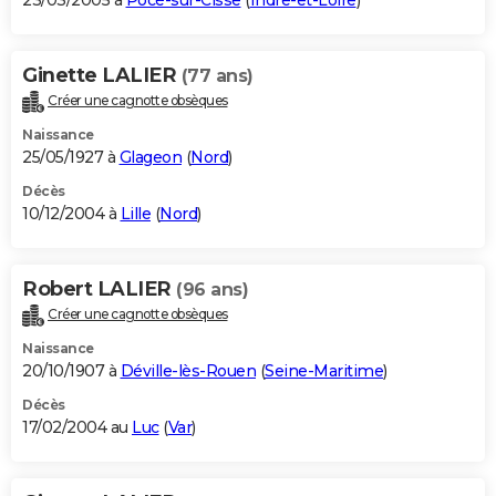
23/03/2005 à
Pocé-sur-Cisse
(
Indre-et-Loire
)
Ginette LALIER
(77 ans)
Créer une cagnotte obsèques
Naissance
25/05/1927 à
Glageon
(
Nord
)
Décès
10/12/2004 à
Lille
(
Nord
)
Robert LALIER
(96 ans)
Créer une cagnotte obsèques
Naissance
20/10/1907 à
Déville-lès-Rouen
(
Seine-Maritime
)
Décès
17/02/2004 au
Luc
(
Var
)