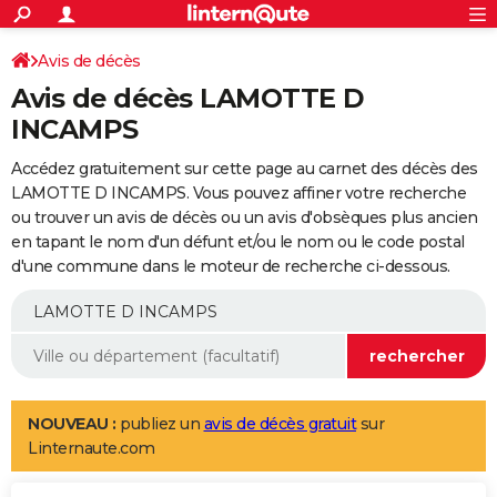
ACTUALITÉS
Connexion
S'inscrire
Avis de décès
Rechercher
Société
Education
Villes
Politique
Faits Divers
Monde
+
SPORT
Avis de décès LAMOTTE D
Football
Cyclisme
Forum
Coupe du monde 2026
Tennis
Rugby
CULTURE
INCAMPS
TNT
Cinéma
Musique
Programme TV
Streaming
Sorties cinéma
+
FINANCE
Accédez gratuitement sur cette page au carnet des décès des
LAMOTTE D INCAMPS. Vous pouvez affiner votre recherche
Impôts
Immobilier
Banque
Crédit
Retraite
Epargne
Risques naturels par ville
Assurance
AUTO
ou trouver un avis de décès ou un avis d'obsèques plus ancien
en tapant le nom d'un défunt et/ou le nom ou le code postal
Réserver un essai
Berlines
Forum auto
Essais
Citadines
SUV
+
HIGH-TECH
d'une commune dans le moteur de recherche ci-dessous.
Meilleur smartphone
Ordinateurs
Guide high-tech
Mobiles
Internet
Jeux vidéo
+
BRICOLAGE
Aménagement intérieur
Cuisine
Jardinage
+
Forum
Extérieur
Salle de bains
Rangement
WEEK-END
Escapades
Expositions
Week-end nature
Guides de France
Patrimoine
Musées
+
LIFESTYLE
NOUVEAU :
publiez un
avis de décès gratuit
sur
Bien-être
Mode
+
Art de vivre
Loisirs
Modes de vie
SANTE
Linternaute.com
Guide de la santé
Médicaments
+
Alimentation
Maladies
Sommeil
VOYAGE