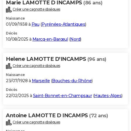
Marie LAMOTTE D INCAMPS
(86 ans)
City break
Voyage de noces
Climat
Destinations
Voyage nature
Forum
+
PHOTO
Créer une cagnotte obsèques
Naissance
GUIDES D'ACHAT
01/09/1938 à
Pau
(
Pyrénées-Atlantiques
)
BONS PLANS
Décès
10/08/2025 à
Marcq-en-Barœul
(
Nord
)
CARTE DE VOEUX
Carte Bonne année
Carte Pâques
Carte de Noël
Carte Saint-Valentin
Carte d'anniversaire
DICTIONNAIRE
Helene LAMOTTE D'INCAMPS
(96 ans)
Biographies
Expressions
Dictionnaire
Citations
Proverbes
Créer une cagnotte obsèques
PROGRAMME TV
Naissance
COPAINS D'AVANT
23/07/1928 à
Marseille
(
Bouches-du-Rhône
)
Se connecter
Collèges
Universités
Service militaire
S'inscrire
Lycées
Primaires
Entreprises
Avis de recherche
Décès
AVIS DE DÉCÈS
22/02/2025 à
Saint-Bonnet-en-Champsaur
(
Hautes-Alpes
)
FORUM
Lifestyle
Sport
Television
Cinema
Bricolage
Culture
Auto
Voyage
Antoine LAMOTTE D INCAMPS
(72 ans)
Créer une cagnotte obsèques