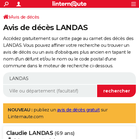
ACTUALITÉS
Connexion
S'inscrire
Avis de décès
Rechercher
Société
Education
Villes
Politique
Faits Divers
Monde
+
SPORT
Avis de décès LANDAS
Football
Cyclisme
Forum
Coupe du monde 2026
Tennis
Rugby
CULTURE
Accédez gratuitement sur cette page au carnet des décès des
TNT
Cinéma
Musique
Programme TV
Streaming
Sorties cinéma
+
LANDAS. Vous pouvez affiner votre recherche ou trouver un
FINANCE
avis de décès ou un avis d'obsèques plus ancien en tapant le
Impôts
Immobilier
Banque
Crédit
Retraite
Epargne
Risques naturels par ville
Assurance
AUTO
nom d'un défunt et/ou le nom ou le code postal d'une
commune dans le moteur de recherche ci-dessous.
Réserver un essai
Berlines
Forum auto
Essais
Citadines
SUV
+
HIGH-TECH
Meilleur smartphone
Ordinateurs
Guide high-tech
Mobiles
Internet
Jeux vidéo
+
BRICOLAGE
Aménagement intérieur
Cuisine
Jardinage
+
Forum
Extérieur
Salle de bains
Rangement
WEEK-END
Escapades
Expositions
Week-end nature
Guides de France
Patrimoine
Musées
+
LIFESTYLE
NOUVEAU :
publiez un
avis de décès gratuit
sur
Linternaute.com
Bien-être
Mode
+
Art de vivre
Loisirs
Modes de vie
SANTE
Claudie LANDAS
Guide de la santé
Médicaments
+
Alimentation
Maladies
Sommeil
(69 ans)
VOYAGE