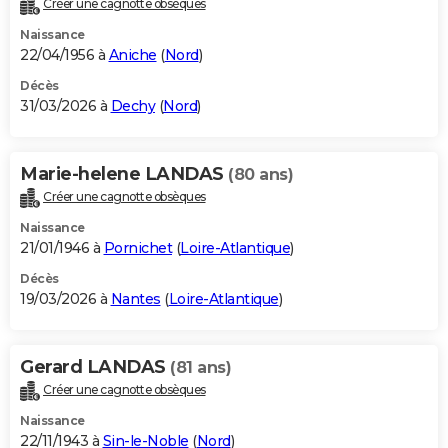
Créer une cagnotte obsèques
City break
Voyage de noces
Climat
Destinations
Voyage nature
Forum
+
PHOTO
Naissance
22/04/1956 à
Aniche
(
Nord
)
GUIDES D'ACHAT
Décès
31/03/2026 à
Dechy
(
Nord
)
BONS PLANS
CARTE DE VOEUX
Marie-helene LANDAS
(80 ans)
Carte Bonne année
Carte Pâques
Carte de Noël
Carte Saint-Valentin
Carte d'anniversaire
DICTIONNAIRE
Créer une cagnotte obsèques
Biographies
Expressions
Dictionnaire
Citations
Proverbes
PROGRAMME TV
Naissance
21/01/1946 à
Pornichet
(
Loire-Atlantique
)
COPAINS D'AVANT
Décès
19/03/2026 à
Nantes
(
Loire-Atlantique
)
Se connecter
Collèges
Universités
Service militaire
S'inscrire
Lycées
Primaires
Entreprises
Avis de recherche
AVIS DE DÉCÈS
FORUM
Gerard LANDAS
(81 ans)
Lifestyle
Sport
Television
Cinema
Bricolage
Culture
Auto
Voyage
Créer une cagnotte obsèques
Naissance
22/11/1943 à
Sin-le-Noble
(
Nord
)