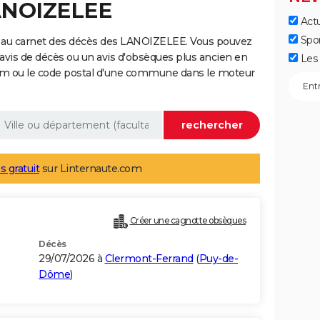
LANOIZELEE
Actu
Spo
e au carnet des décès des LANOIZELEE. Vous pouvez
 avis de décès ou un avis d'obsèques plus ancien en
Les 
nom ou le code postal d'une commune dans le moteur
s gratuit
sur Linternaute.com
Créer une cagnotte obsèques
Décès
29/07/2026 à
Clermont-Ferrand
(
Puy-de-
Dôme
)