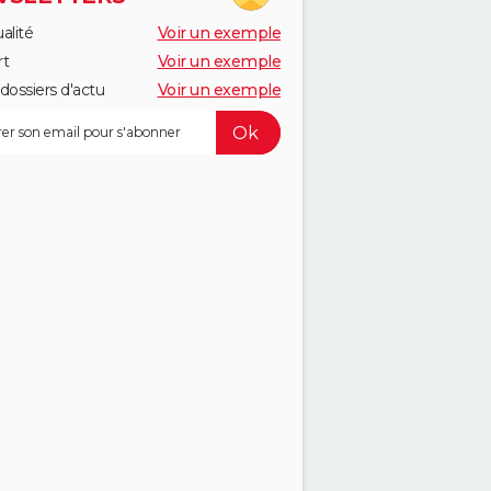
alité
Voir un exemple
rt
Voir un exemple
dossiers d'actu
Voir un exemple