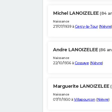
Michel LANOIZELEE
(84 a
Naissance
27/07/1939 à
Cercy-la-Tour
(
Nièvre
)
Andre LANOIZELEE
(86 an
Naissance
22/10/1936 à
Cossaye
(
Nièvre
)
Marguerite LANOIZELEE
Naissance
07/11/1930 à
Villapourçon
(
Nièvre
)