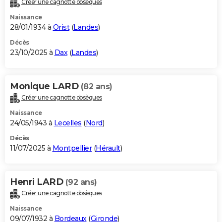
Créer une cagnotte obsèques
City break
Voyage de noces
Climat
Destinations
Voyage nature
Forum
+
PHOTO
Naissance
28/01/1934 à
Orist
(
Landes
)
GUIDES D'ACHAT
Décès
23/10/2025 à
Dax
(
Landes
)
BONS PLANS
CARTE DE VOEUX
Monique LARD
(82 ans)
Carte Bonne année
Carte Pâques
Carte de Noël
Carte Saint-Valentin
Carte d'anniversaire
DICTIONNAIRE
Créer une cagnotte obsèques
Biographies
Expressions
Dictionnaire
Citations
Proverbes
PROGRAMME TV
Naissance
24/05/1943 à
Lecelles
(
Nord
)
COPAINS D'AVANT
Décès
11/07/2025 à
Montpellier
(
Hérault
)
Se connecter
Collèges
Universités
Service militaire
S'inscrire
Lycées
Primaires
Entreprises
Avis de recherche
AVIS DE DÉCÈS
FORUM
Henri LARD
(92 ans)
Lifestyle
Sport
Television
Cinema
Bricolage
Culture
Auto
Voyage
Créer une cagnotte obsèques
Naissance
09/07/1932 à
Bordeaux
(
Gironde
)