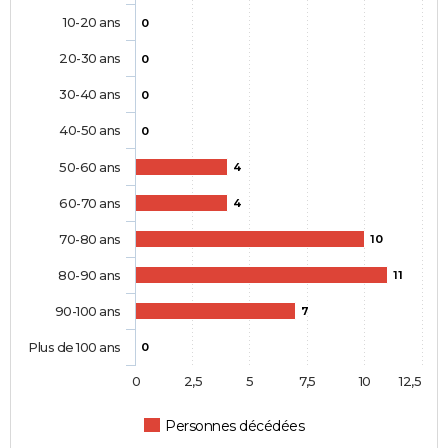
10-20 ans
0
20-30 ans
0
30-40 ans
0
40-50 ans
0
50-60 ans
4
60-70 ans
4
70-80 ans
10
80-90 ans
11
90-100 ans
7
Plus de 100 ans
0
0
2,5
5
7,5
10
12,5
Personnes décédées