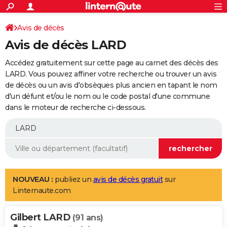
ACTUALITÉS
Connexion
S'inscrire
Avis de décès
Rechercher
Société
Education
Villes
Politique
Faits Divers
Monde
+
SPORT
Avis de décès LARD
Football
Cyclisme
Forum
Coupe du monde 2026
Tennis
Rugby
CULTURE
Accédez gratuitement sur cette page au carnet des décès des
TNT
Cinéma
Musique
Programme TV
Streaming
Sorties cinéma
+
LARD. Vous pouvez affiner votre recherche ou trouver un avis
FINANCE
de décès ou un avis d'obsèques plus ancien en tapant le nom
Impôts
Immobilier
Banque
Crédit
Retraite
Epargne
Risques naturels par ville
Assurance
AUTO
d'un défunt et/ou le nom ou le code postal d'une commune
dans le moteur de recherche ci-dessous.
Réserver un essai
Berlines
Forum auto
Essais
Citadines
SUV
+
HIGH-TECH
Meilleur smartphone
Ordinateurs
Guide high-tech
Mobiles
Internet
Jeux vidéo
+
BRICOLAGE
Aménagement intérieur
Cuisine
Jardinage
+
Forum
Extérieur
Salle de bains
Rangement
WEEK-END
Escapades
Expositions
Week-end nature
Guides de France
Patrimoine
Musées
+
LIFESTYLE
NOUVEAU :
publiez un
avis de décès gratuit
sur
Linternaute.com
Bien-être
Mode
+
Art de vivre
Loisirs
Modes de vie
SANTE
Gilbert LARD
Guide de la santé
Médicaments
+
Alimentation
Maladies
Sommeil
(91 ans)
VOYAGE