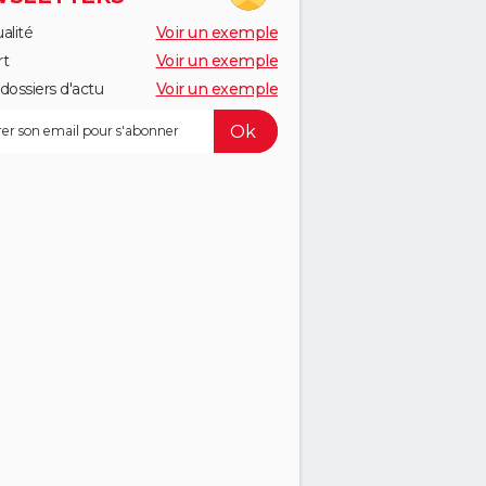
alité
Voir un exemple
rt
Voir un exemple
dossiers d'actu
Voir un exemple