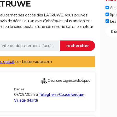
LATRUWE
Actu
Spo
e au carnet des décès des LATRUWE. Vous pouvez
 avis de décès ou un avis d'obsèques plus ancien en
Les 
nom ou le code postal d'une commune dans le moteur
s gratuit
sur Linternaute.com
Créer une cagnotte obsèques
Décès
05/09/2024 à
Téteghem-Coudekerque-
Village
(
Nord
)