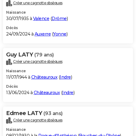
Créer une cagnotte obsèques
Naissance
30/07/1935 à
Valence
(
Drôme
)
Décès
24/09/2024 à
Auxerre
(
Yonne
)
Guy LATY
(79 ans)
Créer une cagnotte obsèques
Naissance
11/07/1944 à
Châteauroux
(
Indre
)
Décès
13/06/2024 à
Châteauroux
(
Indre
)
Edmee LATY
(93 ans)
Créer une cagnotte obsèques
Naissance
08/02/1930 à la
Roque-d'Anthéron
(
Bouches-du-Rhône
)