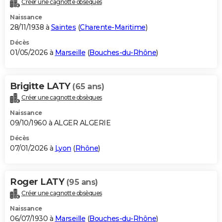
Créer une cagnotte obsèques
City break
Voyage de noces
Climat
Destinations
Voyage nature
Forum
+
PHOTO
Naissance
28/11/1938 à
Saintes
(
Charente-Maritime
)
GUIDES D'ACHAT
Décès
01/05/2026 à
Marseille
(
Bouches-du-Rhône
)
BONS PLANS
CARTE DE VOEUX
Brigitte LATY
(65 ans)
Carte Bonne année
Carte Pâques
Carte de Noël
Carte Saint-Valentin
Carte d'anniversaire
DICTIONNAIRE
Créer une cagnotte obsèques
Biographies
Expressions
Dictionnaire
Citations
Proverbes
PROGRAMME TV
Naissance
09/10/1960 à ALGER ALGERIE
COPAINS D'AVANT
Décès
07/01/2026 à
Lyon
(
Rhône
)
Se connecter
Collèges
Universités
Service militaire
S'inscrire
Lycées
Primaires
Entreprises
Avis de recherche
AVIS DE DÉCÈS
FORUM
Roger LATY
(95 ans)
Lifestyle
Sport
Television
Cinema
Bricolage
Culture
Auto
Voyage
Créer une cagnotte obsèques
Naissance
06/07/1930 à
Marseille
(
Bouches-du-Rhône
)