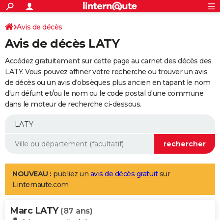
ACTUALITÉS
Connexion
S'inscrire
Avis de décès
Rechercher
Société
Education
Villes
Politique
Faits Divers
Monde
+
SPORT
Avis de décès LATY
Football
Cyclisme
Forum
Coupe du monde 2026
Tennis
Rugby
CULTURE
Accédez gratuitement sur cette page au carnet des décès des
TNT
Cinéma
Musique
Programme TV
Streaming
Sorties cinéma
+
LATY. Vous pouvez affiner votre recherche ou trouver un avis
FINANCE
de décès ou un avis d'obsèques plus ancien en tapant le nom
Impôts
Immobilier
Banque
Crédit
Retraite
Epargne
Risques naturels par ville
Assurance
AUTO
d'un défunt et/ou le nom ou le code postal d'une commune
dans le moteur de recherche ci-dessous.
Réserver un essai
Berlines
Forum auto
Essais
Citadines
SUV
+
HIGH-TECH
Meilleur smartphone
Ordinateurs
Guide high-tech
Mobiles
Internet
Jeux vidéo
+
BRICOLAGE
Aménagement intérieur
Cuisine
Jardinage
+
Forum
Extérieur
Salle de bains
Rangement
WEEK-END
Escapades
Expositions
Week-end nature
Guides de France
Patrimoine
Musées
+
LIFESTYLE
NOUVEAU :
publiez un
avis de décès gratuit
sur
Linternaute.com
Bien-être
Mode
+
Art de vivre
Loisirs
Modes de vie
SANTE
Marc LATY
Guide de la santé
Médicaments
+
Alimentation
Maladies
Sommeil
(87 ans)
VOYAGE