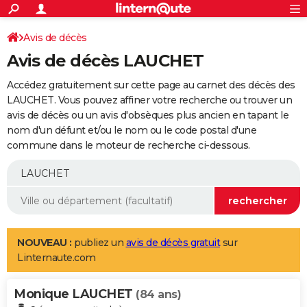
ACTUALITÉS
Connexion
S'inscrire
Avis de décès
Rechercher
Société
Education
Villes
Politique
Faits Divers
Monde
+
SPORT
Avis de décès LAUCHET
Football
Cyclisme
Forum
Coupe du monde 2026
Tennis
Rugby
CULTURE
Accédez gratuitement sur cette page au carnet des décès des
TNT
Cinéma
Musique
Programme TV
Streaming
Sorties cinéma
+
LAUCHET. Vous pouvez affiner votre recherche ou trouver un
FINANCE
avis de décès ou un avis d'obsèques plus ancien en tapant le
Impôts
Immobilier
Banque
Crédit
Retraite
Epargne
Risques naturels par ville
Assurance
AUTO
nom d'un défunt et/ou le nom ou le code postal d'une
commune dans le moteur de recherche ci-dessous.
Réserver un essai
Berlines
Forum auto
Essais
Citadines
SUV
+
HIGH-TECH
Meilleur smartphone
Ordinateurs
Guide high-tech
Mobiles
Internet
Jeux vidéo
+
BRICOLAGE
Aménagement intérieur
Cuisine
Jardinage
+
Forum
Extérieur
Salle de bains
Rangement
WEEK-END
Escapades
Expositions
Week-end nature
Guides de France
Patrimoine
Musées
+
LIFESTYLE
NOUVEAU :
publiez un
avis de décès gratuit
sur
Linternaute.com
Bien-être
Mode
+
Art de vivre
Loisirs
Modes de vie
SANTE
Monique LAUCHET
Guide de la santé
Médicaments
+
Alimentation
Maladies
Sommeil
(84 ans)
VOYAGE