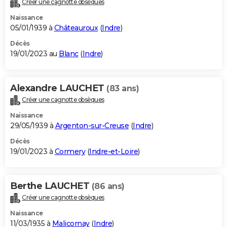
Créer une cagnotte obsèques
City break
Voyage de noces
Climat
Destinations
Voyage nature
Forum
+
PHOTO
Naissance
05/01/1939 à
Châteauroux
(
Indre
)
GUIDES D'ACHAT
Décès
19/01/2023 au
Blanc
(
Indre
)
BONS PLANS
CARTE DE VOEUX
Alexandre LAUCHET
(83 ans)
Carte Bonne année
Carte Pâques
Carte de Noël
Carte Saint-Valentin
Carte d'anniversaire
DICTIONNAIRE
Créer une cagnotte obsèques
Biographies
Expressions
Dictionnaire
Citations
Proverbes
PROGRAMME TV
Naissance
29/05/1939 à
Argenton-sur-Creuse
(
Indre
)
COPAINS D'AVANT
Décès
19/01/2023 à
Cormery
(
Indre-et-Loire
)
Se connecter
Collèges
Universités
Service militaire
S'inscrire
Lycées
Primaires
Entreprises
Avis de recherche
AVIS DE DÉCÈS
FORUM
Berthe LAUCHET
(86 ans)
Lifestyle
Sport
Television
Cinema
Bricolage
Culture
Auto
Voyage
Créer une cagnotte obsèques
Naissance
11/03/1935 à
Malicornay
(
Indre
)