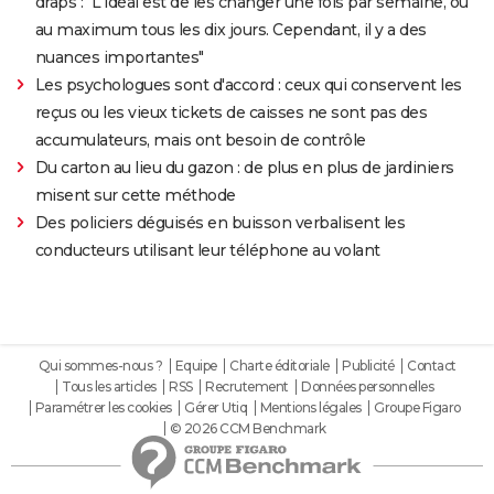
draps : "L'idéal est de les changer une fois par semaine, ou
au maximum tous les dix jours. Cependant, il y a des
nuances importantes"
Les psychologues sont d'accord : ceux qui conservent les
reçus ou les vieux tickets de caisses ne sont pas des
accumulateurs, mais ont besoin de contrôle
Du carton au lieu du gazon : de plus en plus de jardiniers
misent sur cette méthode
Des policiers déguisés en buisson verbalisent les
conducteurs utilisant leur téléphone au volant
Qui sommes-nous ?
Equipe
Charte éditoriale
Publicité
Contact
Tous les articles
RSS
Recrutement
Données personnelles
Paramétrer les cookies
Gérer Utiq
Mentions légales
Groupe Figaro
© 2026 CCM Benchmark