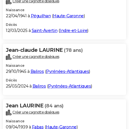
Créer une cagnotte obsèques
City break
Voyage de noces
Climat
Destinations
Voyage nature
Forum
+
PHOTO
Naissance
22/04/1941 à
Péguilhan
(
Haute-Garonne
)
GUIDES D'ACHAT
Décès
12/03/2025 à
Saint-Avertin
(
Indre-et-Loire
)
BONS PLANS
CARTE DE VOEUX
Jean-claude LAURINE
(78 ans)
Carte Bonne année
Carte Pâques
Carte de Noël
Carte Saint-Valentin
Carte d'anniversaire
DICTIONNAIRE
Créer une cagnotte obsèques
Biographies
Expressions
Dictionnaire
Citations
Proverbes
PROGRAMME TV
Naissance
29/10/1945 à
Baliros
(
Pyrénées-Atlantiques
)
COPAINS D'AVANT
Décès
25/03/2024 à
Baliros
(
Pyrénées-Atlantiques
)
Se connecter
Collèges
Universités
Service militaire
S'inscrire
Lycées
Primaires
Entreprises
Avis de recherche
AVIS DE DÉCÈS
FORUM
Jean LAURINE
(84 ans)
Lifestyle
Sport
Television
Cinema
Bricolage
Culture
Auto
Voyage
Créer une cagnotte obsèques
Naissance
09/04/1939 à
Fabas
(
Haute-Garonne
)