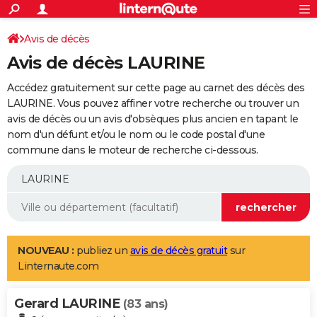
ACTUALITÉS
Connexion
S'inscrire
Avis de décès
Rechercher
Société
Education
Villes
Politique
Faits Divers
Monde
+
SPORT
Avis de décès LAURINE
Football
Cyclisme
Forum
Coupe du monde 2026
Tennis
Rugby
CULTURE
Accédez gratuitement sur cette page au carnet des décès des
TNT
Cinéma
Musique
Programme TV
Streaming
Sorties cinéma
+
LAURINE. Vous pouvez affiner votre recherche ou trouver un
FINANCE
avis de décès ou un avis d'obsèques plus ancien en tapant le
Impôts
Immobilier
Banque
Crédit
Retraite
Epargne
Risques naturels par ville
Assurance
AUTO
nom d'un défunt et/ou le nom ou le code postal d'une
commune dans le moteur de recherche ci-dessous.
Réserver un essai
Berlines
Forum auto
Essais
Citadines
SUV
+
HIGH-TECH
Meilleur smartphone
Ordinateurs
Guide high-tech
Mobiles
Internet
Jeux vidéo
+
BRICOLAGE
Aménagement intérieur
Cuisine
Jardinage
+
Forum
Extérieur
Salle de bains
Rangement
WEEK-END
Escapades
Expositions
Week-end nature
Guides de France
Patrimoine
Musées
+
LIFESTYLE
NOUVEAU :
publiez un
avis de décès gratuit
sur
Linternaute.com
Bien-être
Mode
+
Art de vivre
Loisirs
Modes de vie
SANTE
Gerard LAURINE
Guide de la santé
Médicaments
+
Alimentation
Maladies
Sommeil
(83 ans)
VOYAGE