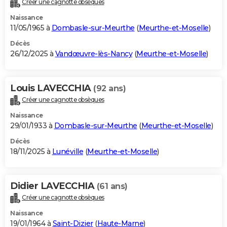
Créer une cagnotte obsèques
City break
Voyage de noces
Climat
Destinations
Voyage nature
Forum
+
PHOTO
Naissance
11/05/1965 à
Dombasle-sur-Meurthe
(
Meurthe-et-Moselle
)
GUIDES D'ACHAT
Décès
26/12/2025 à
Vandœuvre-lès-Nancy
(
Meurthe-et-Moselle
)
BONS PLANS
CARTE DE VOEUX
Louis LAVECCHIA
(92 ans)
Carte Bonne année
Carte Pâques
Carte de Noël
Carte Saint-Valentin
Carte d'anniversaire
DICTIONNAIRE
Créer une cagnotte obsèques
Biographies
Expressions
Dictionnaire
Citations
Proverbes
PROGRAMME TV
Naissance
29/01/1933 à
Dombasle-sur-Meurthe
(
Meurthe-et-Moselle
)
COPAINS D'AVANT
Décès
18/11/2025 à
Lunéville
(
Meurthe-et-Moselle
)
Se connecter
Collèges
Universités
Service militaire
S'inscrire
Lycées
Primaires
Entreprises
Avis de recherche
AVIS DE DÉCÈS
FORUM
Didier LAVECCHIA
(61 ans)
Lifestyle
Sport
Television
Cinema
Bricolage
Culture
Auto
Voyage
Créer une cagnotte obsèques
Naissance
19/01/1964 à
Saint-Dizier
(
Haute-Marne
)