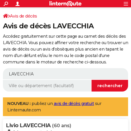
ACTUALITÉS
Connexion
S'inscrire
Avis de décès
Rechercher
Société
Education
Villes
Politique
Faits Divers
Monde
+
SPORT
Avis de décès LAVECCHIA
Football
Cyclisme
Forum
Coupe du monde 2026
Tennis
Rugby
CULTURE
Accédez gratuitement sur cette page au carnet des décès des
TNT
Cinéma
Musique
Programme TV
Streaming
Sorties cinéma
+
LAVECCHIA. Vous pouvez affiner votre recherche ou trouver un
FINANCE
avis de décès ou un avis d'obsèques plus ancien en tapant le
Impôts
Immobilier
Banque
Crédit
Retraite
Epargne
Risques naturels par ville
Assurance
AUTO
nom d'un défunt et/ou le nom ou le code postal d'une
commune dans le moteur de recherche ci-dessous.
Réserver un essai
Berlines
Forum auto
Essais
Citadines
SUV
+
HIGH-TECH
Meilleur smartphone
Ordinateurs
Guide high-tech
Mobiles
Internet
Jeux vidéo
+
BRICOLAGE
Aménagement intérieur
Cuisine
Jardinage
+
Forum
Extérieur
Salle de bains
Rangement
WEEK-END
Escapades
Expositions
Week-end nature
Guides de France
Patrimoine
Musées
+
LIFESTYLE
NOUVEAU :
publiez un
avis de décès gratuit
sur
Linternaute.com
Bien-être
Mode
+
Art de vivre
Loisirs
Modes de vie
SANTE
Livio LAVECCHIA
Guide de la santé
Médicaments
+
Alimentation
Maladies
Sommeil
(60 ans)
VOYAGE