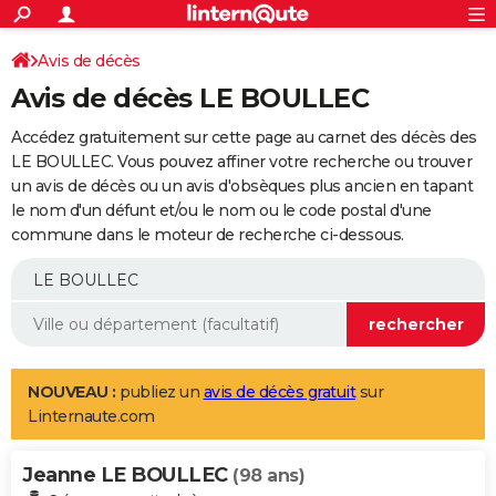
ACTUALITÉS
Connexion
S'inscrire
Avis de décès
Rechercher
Société
Education
Villes
Politique
Faits Divers
Monde
+
SPORT
Avis de décès LE BOULLEC
Football
Cyclisme
Forum
Coupe du monde 2026
Tennis
Rugby
CULTURE
Accédez gratuitement sur cette page au carnet des décès des
TNT
Cinéma
Musique
Programme TV
Streaming
Sorties cinéma
+
LE BOULLEC. Vous pouvez affiner votre recherche ou trouver
FINANCE
un avis de décès ou un avis d'obsèques plus ancien en tapant
Impôts
Immobilier
Banque
Crédit
Retraite
Epargne
Risques naturels par ville
Assurance
AUTO
le nom d'un défunt et/ou le nom ou le code postal d'une
commune dans le moteur de recherche ci-dessous.
Réserver un essai
Berlines
Forum auto
Essais
Citadines
SUV
+
HIGH-TECH
Meilleur smartphone
Ordinateurs
Guide high-tech
Mobiles
Internet
Jeux vidéo
+
BRICOLAGE
Aménagement intérieur
Cuisine
Jardinage
+
Forum
Extérieur
Salle de bains
Rangement
WEEK-END
Escapades
Expositions
Week-end nature
Guides de France
Patrimoine
Musées
+
LIFESTYLE
NOUVEAU :
publiez un
avis de décès gratuit
sur
Linternaute.com
Bien-être
Mode
+
Art de vivre
Loisirs
Modes de vie
SANTE
Jeanne LE BOULLEC
Guide de la santé
Médicaments
+
Alimentation
Maladies
Sommeil
(98 ans)
VOYAGE