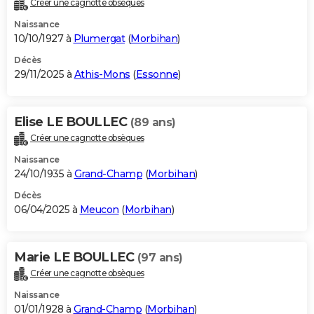
Créer une cagnotte obsèques
City break
Voyage de noces
Climat
Destinations
Voyage nature
Forum
+
PHOTO
Naissance
10/10/1927 à
Plumergat
(
Morbihan
)
GUIDES D'ACHAT
Décès
29/11/2025 à
Athis-Mons
(
Essonne
)
BONS PLANS
CARTE DE VOEUX
Elise LE BOULLEC
(89 ans)
Carte Bonne année
Carte Pâques
Carte de Noël
Carte Saint-Valentin
Carte d'anniversaire
DICTIONNAIRE
Créer une cagnotte obsèques
Biographies
Expressions
Dictionnaire
Citations
Proverbes
PROGRAMME TV
Naissance
24/10/1935 à
Grand-Champ
(
Morbihan
)
COPAINS D'AVANT
Décès
06/04/2025 à
Meucon
(
Morbihan
)
Se connecter
Collèges
Universités
Service militaire
S'inscrire
Lycées
Primaires
Entreprises
Avis de recherche
AVIS DE DÉCÈS
FORUM
Marie LE BOULLEC
(97 ans)
Lifestyle
Sport
Television
Cinema
Bricolage
Culture
Auto
Voyage
Créer une cagnotte obsèques
Naissance
01/01/1928 à
Grand-Champ
(
Morbihan
)