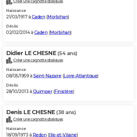
Créer une cagnotte obsèques
City break
Voyage de noces
Climat
Destinations
Voyage nature
Forum
+
PHOTO
Naissance
21/03/1917 à
Caden
(
Morbihan
)
GUIDES D'ACHAT
Décès
02/02/2014 à
Caden
(
Morbihan
)
BONS PLANS
CARTE DE VOEUX
Didier LE CHESNE
(54 ans)
Carte Bonne année
Carte Pâques
Carte de Noël
Carte Saint-Valentin
Carte d'anniversaire
DICTIONNAIRE
Créer une cagnotte obsèques
Biographies
Expressions
Dictionnaire
Citations
Proverbes
PROGRAMME TV
Naissance
08/05/1959 à
Saint-Nazaire
(
Loire-Atlantique
)
COPAINS D'AVANT
Décès
28/10/2013 à
Quimper
(
Finistère
)
Se connecter
Collèges
Universités
Service militaire
S'inscrire
Lycées
Primaires
Entreprises
Avis de recherche
AVIS DE DÉCÈS
FORUM
Denis LE CHESNE
(38 ans)
Lifestyle
Sport
Television
Cinema
Bricolage
Culture
Auto
Voyage
Créer une cagnotte obsèques
Naissance
18/09/1973 à
Redon
(
Ille-et-Vilaine
)