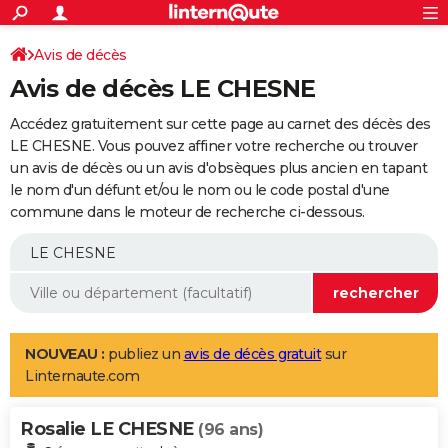
ACTUALITÉS
Connexion
S'inscrire
Avis de décès
Rechercher
Société
Education
Villes
Politique
Faits Divers
Monde
+
SPORT
Avis de décès LE CHESNE
Football
Cyclisme
Forum
Coupe du monde 2026
Tennis
Rugby
CULTURE
Accédez gratuitement sur cette page au carnet des décès des
TNT
Cinéma
Musique
Programme TV
Streaming
Sorties cinéma
+
LE CHESNE. Vous pouvez affiner votre recherche ou trouver
FINANCE
un avis de décès ou un avis d'obsèques plus ancien en tapant
Impôts
Immobilier
Banque
Crédit
Retraite
Epargne
Risques naturels par ville
Assurance
AUTO
le nom d'un défunt et/ou le nom ou le code postal d'une
commune dans le moteur de recherche ci-dessous.
Réserver un essai
Berlines
Forum auto
Essais
Citadines
SUV
+
HIGH-TECH
Meilleur smartphone
Ordinateurs
Guide high-tech
Mobiles
Internet
Jeux vidéo
+
BRICOLAGE
Aménagement intérieur
Cuisine
Jardinage
+
Forum
Extérieur
Salle de bains
Rangement
WEEK-END
Escapades
Expositions
Week-end nature
Guides de France
Patrimoine
Musées
+
LIFESTYLE
NOUVEAU :
publiez un
avis de décès gratuit
sur
Linternaute.com
Bien-être
Mode
+
Art de vivre
Loisirs
Modes de vie
SANTE
Rosalie LE CHESNE
Guide de la santé
Médicaments
+
Alimentation
Maladies
Sommeil
(96 ans)
VOYAGE