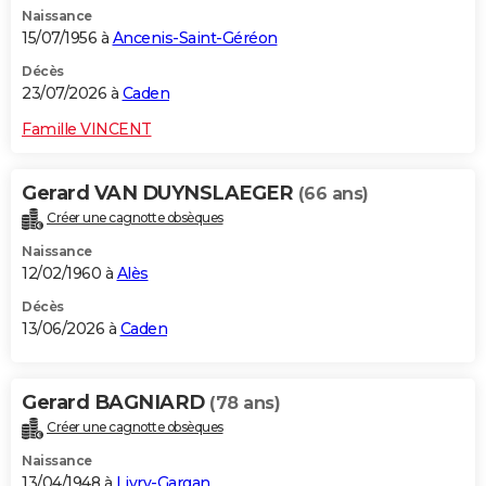
Naissance
City break
Voyage de noces
Climat
Destinations
Voyage nature
Forum
+
PHOTO
15/07/1956 à
Ancenis-Saint-Géréon
GUIDES D'ACHAT
Décès
23/07/2026 à
Caden
BONS PLANS
Famille VINCENT
CARTE DE VOEUX
Gerard VAN DUYNSLAEGER
(66 ans)
Carte Bonne année
Carte Pâques
Carte de Noël
Carte Saint-Valentin
Carte d'anniversaire
DICTIONNAIRE
Créer une cagnotte obsèques
Biographies
Expressions
Dictionnaire
Citations
Proverbes
PROGRAMME TV
Naissance
12/02/1960 à
Alès
COPAINS D'AVANT
Décès
13/06/2026 à
Caden
Se connecter
Collèges
Universités
Service militaire
S'inscrire
Lycées
Primaires
Entreprises
Avis de recherche
AVIS DE DÉCÈS
FORUM
Gerard BAGNIARD
(78 ans)
Lifestyle
Sport
Television
Cinema
Bricolage
Culture
Auto
Voyage
Créer une cagnotte obsèques
Naissance
13/04/1948 à
Livry-Gargan