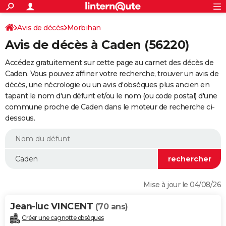
ACTUALITÉS
Connexion
S'inscrire
Avis de décès
Morbihan
Rechercher
Société
Education
Villes
Politique
Faits Divers
Monde
+
SPORT
Avis de décès à Caden (56220)
Football
Cyclisme
Forum
Coupe du monde 2026
Tennis
Rugby
CULTURE
Accédez gratuitement sur cette page au carnet des décès de
TNT
Cinéma
Musique
Programme TV
Streaming
Sorties cinéma
+
Caden. Vous pouvez affiner votre recherche, trouver un avis de
FINANCE
décès, une nécrologie ou un avis d'obsèques plus ancien en
Impôts
Immobilier
Banque
Crédit
Retraite
Epargne
Risques naturels par ville
Assurance
AUTO
tapant le nom d'un défunt et/ou le nom (ou code postal) d'une
commune proche de Caden dans le moteur de recherche ci-
Réserver un essai
Berlines
Forum auto
Essais
Citadines
SUV
+
HIGH-TECH
dessous.
Meilleur smartphone
Ordinateurs
Guide high-tech
Mobiles
Internet
Jeux vidéo
+
BRICOLAGE
Aménagement intérieur
Cuisine
Jardinage
+
Forum
Extérieur
Salle de bains
Rangement
WEEK-END
Escapades
Expositions
Week-end nature
Guides de France
Patrimoine
Musées
+
LIFESTYLE
Mise à jour le 04/08/26
Bien-être
Mode
+
Art de vivre
Loisirs
Modes de vie
SANTE
Jean-luc VINCENT
(70 ans)
Guide de la santé
Médicaments
+
Alimentation
Maladies
Sommeil
VOYAGE
Créer une cagnotte obsèques