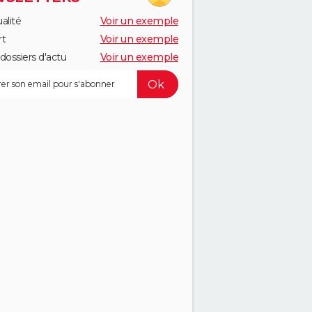
alité
Voir un exemple
rt
Voir un exemple
dossiers d'actu
Voir un exemple