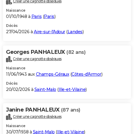
Créer une cagnotte obsèques
City break
Voyage de noces
Climat
Destinations
Voyage nature
Forum
+
PHOTO
Naissance
01/10/1948 à
Paris
(
Paris
)
GUIDES D'ACHAT
Décès
27/04/2026 à
Aire-sur-l'Adour
(
Landes
)
BONS PLANS
CARTE DE VOEUX
Georges PANHALEUX
(82 ans)
Carte Bonne année
Carte Pâques
Carte de Noël
Carte Saint-Valentin
Carte d'anniversaire
DICTIONNAIRE
Créer une cagnotte obsèques
Biographies
Expressions
Dictionnaire
Citations
Proverbes
PROGRAMME TV
Naissance
11/06/1943 aux
Champs-Géraux
(
Côtes-d'Armor
)
COPAINS D'AVANT
Décès
20/02/2026 à
Saint-Malo
(
Ille-et-Vilaine
)
Se connecter
Collèges
Universités
Service militaire
S'inscrire
Lycées
Primaires
Entreprises
Avis de recherche
AVIS DE DÉCÈS
FORUM
Janine PANHALEUX
(87 ans)
Lifestyle
Sport
Television
Cinema
Bricolage
Culture
Auto
Voyage
Créer une cagnotte obsèques
Naissance
30/07/1938 à
Saint-Malo
(
Ille-et-Vilaine
)