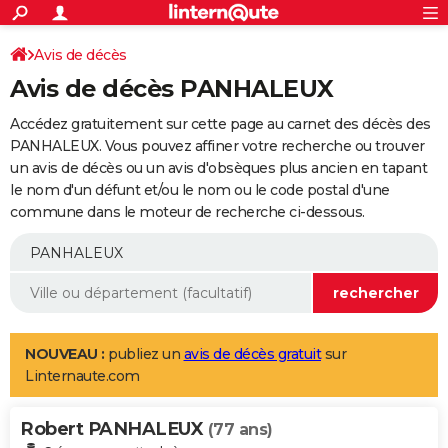
ACTUALITÉS
Connexion
S'inscrire
Avis de décès
Rechercher
Société
Education
Villes
Politique
Faits Divers
Monde
+
SPORT
Avis de décès PANHALEUX
Football
Cyclisme
Forum
Coupe du monde 2026
Tennis
Rugby
CULTURE
Accédez gratuitement sur cette page au carnet des décès des
TNT
Cinéma
Musique
Programme TV
Streaming
Sorties cinéma
+
PANHALEUX. Vous pouvez affiner votre recherche ou trouver
FINANCE
un avis de décès ou un avis d'obsèques plus ancien en tapant
Impôts
Immobilier
Banque
Crédit
Retraite
Epargne
Risques naturels par ville
Assurance
AUTO
le nom d'un défunt et/ou le nom ou le code postal d'une
commune dans le moteur de recherche ci-dessous.
Réserver un essai
Berlines
Forum auto
Essais
Citadines
SUV
+
HIGH-TECH
Meilleur smartphone
Ordinateurs
Guide high-tech
Mobiles
Internet
Jeux vidéo
+
BRICOLAGE
Aménagement intérieur
Cuisine
Jardinage
+
Forum
Extérieur
Salle de bains
Rangement
WEEK-END
Escapades
Expositions
Week-end nature
Guides de France
Patrimoine
Musées
+
LIFESTYLE
NOUVEAU :
publiez un
avis de décès gratuit
sur
Linternaute.com
Bien-être
Mode
+
Art de vivre
Loisirs
Modes de vie
SANTE
Robert PANHALEUX
Guide de la santé
Médicaments
+
Alimentation
Maladies
Sommeil
(77 ans)
VOYAGE