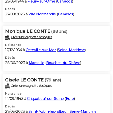
25/06/1944 à
Fleury-sur-Orne
(
Calvados
)
Décès
27/08/2023 à
Vire Normandie
(
Calvados
)
Monique LE CONTE
(88 ans)
Créer une cagnotte obsèques
Naissance
17/12/1934 à
Octeville-sur-Mer
(
Seine-Maritime
)
Décès
28/06/2023 à
Marseille
(
Bouches-du-Rhône
)
Gisele LE CONTE
(79 ans)
Créer une cagnotte obsèques
Naissance
14/09/1943 à
Criquebeuf-sur-Seine
(
Eure
)
Décès
27/03/2023 à
Saint-Aubin-lès-Elbeuf
(
Seine-Maritime
)