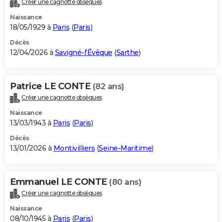
Créer une cagnotte obsèques
City break
Voyage de noces
Climat
Destinations
Voyage nature
Forum
+
PHOTO
Naissance
18/05/1929 à
Paris
(
Paris
)
GUIDES D'ACHAT
Décès
12/04/2026 à
Savigné-l'Évêque
(
Sarthe
)
BONS PLANS
CARTE DE VOEUX
Patrice LE CONTE
(82 ans)
Carte Bonne année
Carte Pâques
Carte de Noël
Carte Saint-Valentin
Carte d'anniversaire
DICTIONNAIRE
Créer une cagnotte obsèques
Biographies
Expressions
Dictionnaire
Citations
Proverbes
PROGRAMME TV
Naissance
13/03/1943 à
Paris
(
Paris
)
COPAINS D'AVANT
Décès
13/01/2026 à
Montivilliers
(
Seine-Maritime
)
Se connecter
Collèges
Universités
Service militaire
S'inscrire
Lycées
Primaires
Entreprises
Avis de recherche
AVIS DE DÉCÈS
FORUM
Emmanuel LE CONTE
(80 ans)
Lifestyle
Sport
Television
Cinema
Bricolage
Culture
Auto
Voyage
Créer une cagnotte obsèques
Naissance
08/10/1945 à
Paris
(
Paris
)