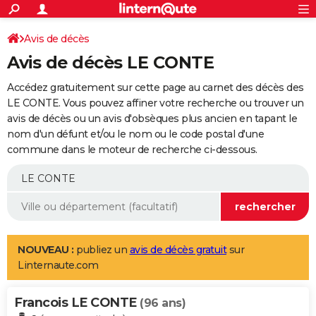
ACTUALITÉS
Connexion
S'inscrire
Avis de décès
Rechercher
Société
Education
Villes
Politique
Faits Divers
Monde
+
SPORT
Avis de décès LE CONTE
Football
Cyclisme
Forum
Coupe du monde 2026
Tennis
Rugby
CULTURE
Accédez gratuitement sur cette page au carnet des décès des
TNT
Cinéma
Musique
Programme TV
Streaming
Sorties cinéma
+
LE CONTE. Vous pouvez affiner votre recherche ou trouver un
FINANCE
avis de décès ou un avis d'obsèques plus ancien en tapant le
Impôts
Immobilier
Banque
Crédit
Retraite
Epargne
Risques naturels par ville
Assurance
AUTO
nom d'un défunt et/ou le nom ou le code postal d'une
commune dans le moteur de recherche ci-dessous.
Réserver un essai
Berlines
Forum auto
Essais
Citadines
SUV
+
HIGH-TECH
Meilleur smartphone
Ordinateurs
Guide high-tech
Mobiles
Internet
Jeux vidéo
+
BRICOLAGE
Aménagement intérieur
Cuisine
Jardinage
+
Forum
Extérieur
Salle de bains
Rangement
WEEK-END
Escapades
Expositions
Week-end nature
Guides de France
Patrimoine
Musées
+
LIFESTYLE
NOUVEAU :
publiez un
avis de décès gratuit
sur
Linternaute.com
Bien-être
Mode
+
Art de vivre
Loisirs
Modes de vie
SANTE
Francois LE CONTE
Guide de la santé
Médicaments
+
Alimentation
Maladies
Sommeil
(96 ans)
VOYAGE