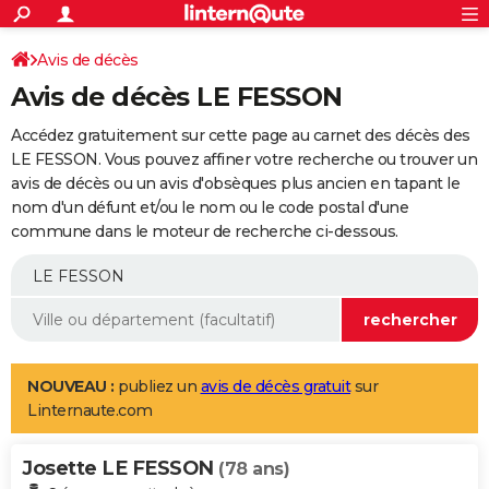
ACTUALITÉS
Connexion
S'inscrire
Avis de décès
Rechercher
Société
Education
Villes
Politique
Faits Divers
Monde
+
SPORT
Avis de décès LE FESSON
Football
Cyclisme
Forum
Coupe du monde 2026
Tennis
Rugby
CULTURE
Accédez gratuitement sur cette page au carnet des décès des
TNT
Cinéma
Musique
Programme TV
Streaming
Sorties cinéma
+
LE FESSON. Vous pouvez affiner votre recherche ou trouver un
FINANCE
avis de décès ou un avis d'obsèques plus ancien en tapant le
Impôts
Immobilier
Banque
Crédit
Retraite
Epargne
Risques naturels par ville
Assurance
AUTO
nom d'un défunt et/ou le nom ou le code postal d'une
commune dans le moteur de recherche ci-dessous.
Réserver un essai
Berlines
Forum auto
Essais
Citadines
SUV
+
HIGH-TECH
Meilleur smartphone
Ordinateurs
Guide high-tech
Mobiles
Internet
Jeux vidéo
+
BRICOLAGE
Aménagement intérieur
Cuisine
Jardinage
+
Forum
Extérieur
Salle de bains
Rangement
WEEK-END
Escapades
Expositions
Week-end nature
Guides de France
Patrimoine
Musées
+
LIFESTYLE
NOUVEAU :
publiez un
avis de décès gratuit
sur
Linternaute.com
Bien-être
Mode
+
Art de vivre
Loisirs
Modes de vie
SANTE
Josette LE FESSON
Guide de la santé
Médicaments
+
Alimentation
Maladies
Sommeil
(78 ans)
VOYAGE