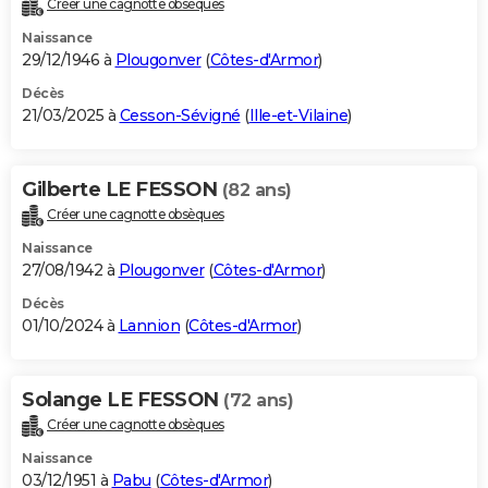
Créer une cagnotte obsèques
City break
Voyage de noces
Climat
Destinations
Voyage nature
Forum
+
PHOTO
Naissance
29/12/1946 à
Plougonver
(
Côtes-d'Armor
)
GUIDES D'ACHAT
Décès
21/03/2025 à
Cesson-Sévigné
(
Ille-et-Vilaine
)
BONS PLANS
CARTE DE VOEUX
Gilberte LE FESSON
(82 ans)
Carte Bonne année
Carte Pâques
Carte de Noël
Carte Saint-Valentin
Carte d'anniversaire
DICTIONNAIRE
Créer une cagnotte obsèques
Biographies
Expressions
Dictionnaire
Citations
Proverbes
PROGRAMME TV
Naissance
27/08/1942 à
Plougonver
(
Côtes-d'Armor
)
COPAINS D'AVANT
Décès
01/10/2024 à
Lannion
(
Côtes-d'Armor
)
Se connecter
Collèges
Universités
Service militaire
S'inscrire
Lycées
Primaires
Entreprises
Avis de recherche
AVIS DE DÉCÈS
FORUM
Solange LE FESSON
(72 ans)
Lifestyle
Sport
Television
Cinema
Bricolage
Culture
Auto
Voyage
Créer une cagnotte obsèques
Naissance
03/12/1951 à
Pabu
(
Côtes-d'Armor
)