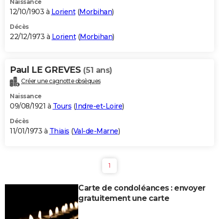
Naissance
12/10/1903 à
Lorient
(
Morbihan
)
Décès
22/12/1973 à
Lorient
(
Morbihan
)
Paul LE GREVES
(51 ans)
Créer une cagnotte obsèques
Naissance
09/08/1921 à
Tours
(
Indre-et-Loire
)
Décès
11/01/1973 à
Thiais
(
Val-de-Marne
)
1
Carte de condoléances : envoyer
gratuitement une carte