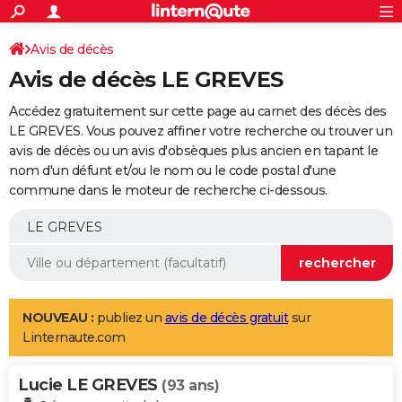
ACTUALITÉS
Connexion
S'inscrire
Avis de décès
Rechercher
Société
Education
Villes
Politique
Faits Divers
Monde
+
SPORT
Avis de décès LE GREVES
Football
Cyclisme
Forum
Coupe du monde 2026
Tennis
Rugby
CULTURE
Accédez gratuitement sur cette page au carnet des décès des
TNT
Cinéma
Musique
Programme TV
Streaming
Sorties cinéma
+
LE GREVES. Vous pouvez affiner votre recherche ou trouver un
FINANCE
avis de décès ou un avis d'obsèques plus ancien en tapant le
Impôts
Immobilier
Banque
Crédit
Retraite
Epargne
Risques naturels par ville
Assurance
AUTO
nom d'un défunt et/ou le nom ou le code postal d'une
commune dans le moteur de recherche ci-dessous.
Réserver un essai
Berlines
Forum auto
Essais
Citadines
SUV
+
HIGH-TECH
Meilleur smartphone
Ordinateurs
Guide high-tech
Mobiles
Internet
Jeux vidéo
+
BRICOLAGE
Aménagement intérieur
Cuisine
Jardinage
+
Forum
Extérieur
Salle de bains
Rangement
WEEK-END
Escapades
Expositions
Week-end nature
Guides de France
Patrimoine
Musées
+
LIFESTYLE
NOUVEAU :
publiez un
avis de décès gratuit
sur
Linternaute.com
Bien-être
Mode
+
Art de vivre
Loisirs
Modes de vie
SANTE
Lucie LE GREVES
Guide de la santé
Médicaments
+
Alimentation
Maladies
Sommeil
(93 ans)
VOYAGE