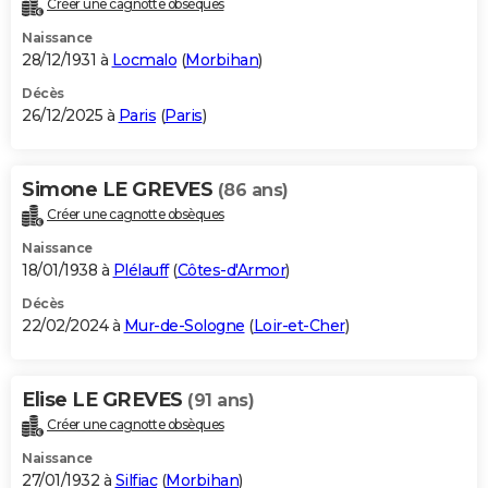
Créer une cagnotte obsèques
City break
Voyage de noces
Climat
Destinations
Voyage nature
Forum
+
PHOTO
Naissance
28/12/1931 à
Locmalo
(
Morbihan
)
GUIDES D'ACHAT
Décès
26/12/2025 à
Paris
(
Paris
)
BONS PLANS
CARTE DE VOEUX
Simone LE GREVES
(86 ans)
Carte Bonne année
Carte Pâques
Carte de Noël
Carte Saint-Valentin
Carte d'anniversaire
DICTIONNAIRE
Créer une cagnotte obsèques
Biographies
Expressions
Dictionnaire
Citations
Proverbes
PROGRAMME TV
Naissance
18/01/1938 à
Plélauff
(
Côtes-d'Armor
)
COPAINS D'AVANT
Décès
22/02/2024 à
Mur-de-Sologne
(
Loir-et-Cher
)
Se connecter
Collèges
Universités
Service militaire
S'inscrire
Lycées
Primaires
Entreprises
Avis de recherche
AVIS DE DÉCÈS
FORUM
Elise LE GREVES
(91 ans)
Lifestyle
Sport
Television
Cinema
Bricolage
Culture
Auto
Voyage
Créer une cagnotte obsèques
Naissance
27/01/1932 à
Silfiac
(
Morbihan
)