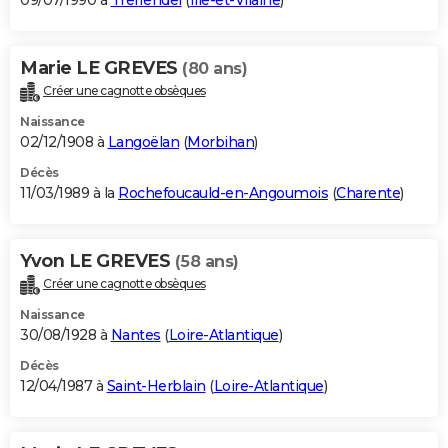
09/07/1990 à
Treffendel
(
Ille-et-Vilaine
)
Marie LE GREVES
(80 ans)
Créer une cagnotte obsèques
Naissance
02/12/1908 à
Langoëlan
(
Morbihan
)
Décès
11/03/1989 à la
Rochefoucauld-en-Angoumois
(
Charente
)
Yvon LE GREVES
(58 ans)
Créer une cagnotte obsèques
Naissance
30/08/1928 à
Nantes
(
Loire-Atlantique
)
Décès
12/04/1987 à
Saint-Herblain
(
Loire-Atlantique
)