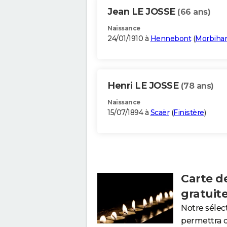
Jean LE JOSSE
(66 ans)
Naissance
24/01/1910 à
Hennebont
(
Morbiha
Henri LE JOSSE
(78 ans)
Naissance
15/07/1894 à
Scaër
(
Finistère
)
Carte d
gratuit
Notre sélec
permettra 