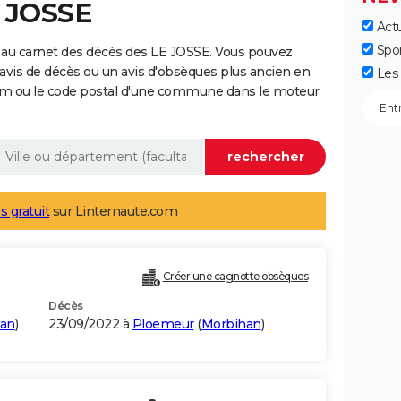
E JOSSE
Actu
Spo
 au carnet des décès des LE JOSSE. Vous pouvez
 avis de décès ou un avis d'obsèques plus ancien en
Les 
nom ou le code postal d'une commune dans le moteur
s gratuit
sur Linternaute.com
Créer une cagnotte obsèques
Décès
an
)
23/09/2022 à
Ploemeur
(
Morbihan
)