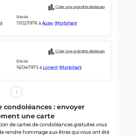
Créer une cagnotte obsèques
Décès
n
)
11/02/1976 à
Auray
(
Morbihan
)
Créer une cagnotte obsèques
Décès
16/04/1973 à
Lorient
(
Morbihan
)
1
e condoléances : envoyer
ement une carte
tion de cartes de condoléances gratuites vous
de rendre hommage aux êtres qui vous ont été