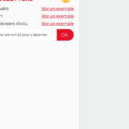
alité
Voir un exemple
rt
Voir un exemple
dossiers d'actu
Voir un exemple