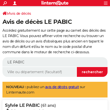
ACTUALITÉS
Connexion
S'inscrire
Avis de décès
Rechercher
Société
Education
Villes
Politique
Faits Divers
Monde
+
SPORT
Avis de décès LE PABIC
Football
Cyclisme
Forum
Coupe du monde 2026
Tennis
Rugby
CULTURE
Accédez gratuitement sur cette page au carnet des décès des
TNT
Cinéma
Musique
Programme TV
Streaming
Sorties cinéma
+
LE PABIC. Vous pouvez affiner votre recherche ou trouver un
FINANCE
avis de décès ou un avis d'obsèques plus ancien en tapant le
Impôts
Immobilier
Banque
Crédit
Retraite
Epargne
Risques naturels par ville
Assurance
AUTO
nom d'un défunt et/ou le nom ou le code postal d'une
commune dans le moteur de recherche ci-dessous.
Réserver un essai
Berlines
Forum auto
Essais
Citadines
SUV
+
HIGH-TECH
Meilleur smartphone
Ordinateurs
Guide high-tech
Mobiles
Internet
Jeux vidéo
+
BRICOLAGE
Aménagement intérieur
Cuisine
Jardinage
+
Forum
Extérieur
Salle de bains
Rangement
WEEK-END
Escapades
Expositions
Week-end nature
Guides de France
Patrimoine
Musées
+
LIFESTYLE
NOUVEAU :
publiez un
avis de décès gratuit
sur
Linternaute.com
Bien-être
Mode
+
Art de vivre
Loisirs
Modes de vie
SANTE
Sylvie LE PABIC
Guide de la santé
Médicaments
+
Alimentation
Maladies
Sommeil
(61 ans)
VOYAGE