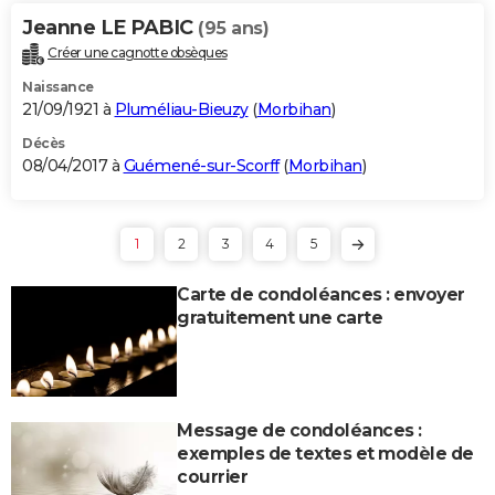
Jeanne LE PABIC
(95 ans)
Créer une cagnotte obsèques
Naissance
21/09/1921 à
Pluméliau-Bieuzy
(
Morbihan
)
Décès
08/04/2017 à
Guémené-sur-Scorff
(
Morbihan
)
1
2
3
4
5
Carte de condoléances : envoyer
gratuitement une carte
Message de condoléances :
exemples de textes et modèle de
courrier