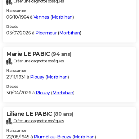
Créer une cagnotte obsèques
City break
Voyage de noces
Climat
Destinations
Voyage nature
Forum
+
PHOTO
Naissance
06/10/1964 à
Vannes
(
Morbihan
)
GUIDES D'ACHAT
Décès
03/07/2026 à
Ploemeur
(
Morbihan
)
BONS PLANS
CARTE DE VOEUX
Marie LE PABIC
(94 ans)
Carte Bonne année
Carte Pâques
Carte de Noël
Carte Saint-Valentin
Carte d'anniversaire
DICTIONNAIRE
Créer une cagnotte obsèques
Biographies
Expressions
Dictionnaire
Citations
Proverbes
PROGRAMME TV
Naissance
21/11/1931 à
Plouay
(
Morbihan
)
COPAINS D'AVANT
Décès
30/04/2026 à
Plouay
(
Morbihan
)
Se connecter
Collèges
Universités
Service militaire
S'inscrire
Lycées
Primaires
Entreprises
Avis de recherche
AVIS DE DÉCÈS
FORUM
Liliane LE PABIC
(80 ans)
Lifestyle
Sport
Television
Cinema
Bricolage
Culture
Auto
Voyage
Créer une cagnotte obsèques
Naissance
22/08/1945 à
Pluméliau-Bieuzy
(
Morbihan
)